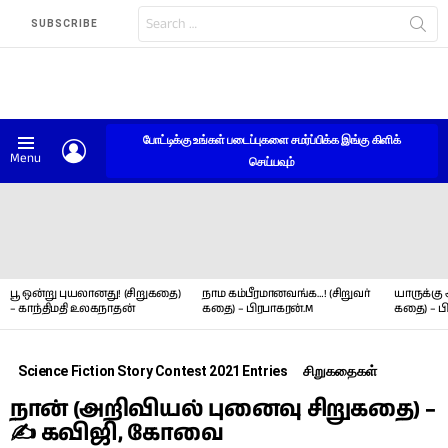
Search
SUBSCRIBE
for:
போட்டிக்கு உங்கள் படைப்புகளை சமர்ப்பிக்க இங்கு கிளிக்
LOGIN
Menu
செய்யவும்
LATEST
STORIES
பூ ஒன்று புயலானது! (சிறுகதை)
நாம கம்பீரமானவங்க…! (சிறுவர்
யாருக்கு 
– காந்திமதி உலகநாதன்
கதை) – பிரபாகரன்.M
கதை) – ப
Science Fiction Story Contest 2021 Entries
சிறுகதைகள்
நான் (அறிவியல் புனைவு சிறுகதை) –
✍ கவிஜி, கோவை