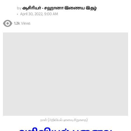
by
ஆசிரியர் - சஹானா இணைய இதழ்
April 30, 2022, 9:00 AM
1.2k
Views
நான் (அறிவியல் புனைவு சிறுகதை)