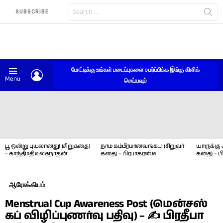
Search
SUBSCRIBE
for:
போட்டிக்கு உங்கள் படைப்புகளை சமர்ப்பிக்க இங்கு கிளிக்
LOGIN
Menu
செய்யவும்
LATEST
STORIES
பூ ஒன்று புயலானது! (சிறுகதை)
நாம கம்பீரமானவங்க…! (சிறுவர்
யாருக்கு 
– காந்திமதி உலகநாதன்
கதை) – பிரபாகரன்.M
கதை) – ப
ஆரோக்கியம்
Menstrual Cup Awareness Post (மென்சஸ்
கப் விழிப்புணர்வு பதிவு) – ✍ பிரதீபா