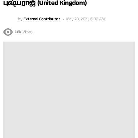
புஷ்பராஜ் (United Kingdom)
by
External Contributor
May 28, 2021, 6:00 AM
1.6k
Views