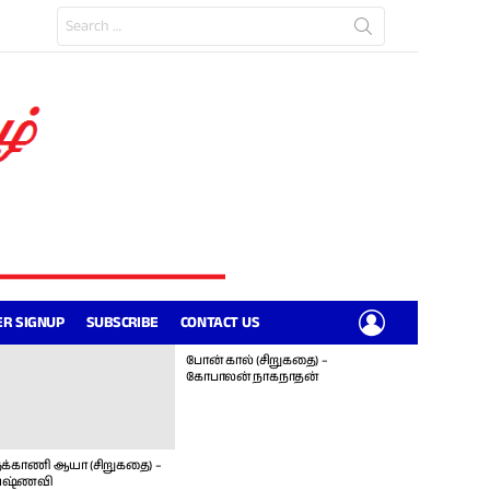
Search
for:
LOGIN
R SIGNUP
SUBSCRIBE
CONTACT US
போன் கால் (சிறுகதை) –
கோபாலன் நாகநாதன்
க்காணி ஆயா (சிறுகதை) –
ஷ்ணவி