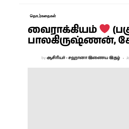
தொடர்கதைகள்
வைராக்கியம்
(பக
பாலகிருஷ்ணன்,
by
ஆசிரியர் - சஹானா இணைய இதழ்
J