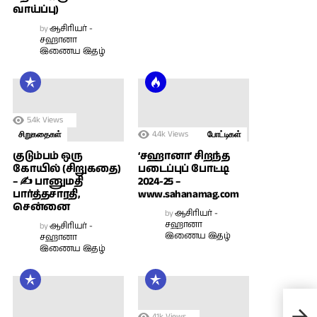
வாய்ப்பு)
by
ஆசிரியர் -
சஹானா
இணைய இதழ்
5.4k
Views
4.4k
Views
சிறுகதைகள்
போட்டிகள்
குடும்பம் ஒரு
‘சஹானா’ சிறந்த
கோயில் (சிறுகதை)
படைப்புப் போட்டி
– ✍ பானுமதி
2024-25 –
பார்த்தசாரதி,
www.sahanamag.com
சென்னை
by
ஆசிரியர் -
சஹானா
by
ஆசிரியர் -
இணைய இதழ்
சஹானா
இணைய இதழ்
நீ 
(பகு
4.1k
Views