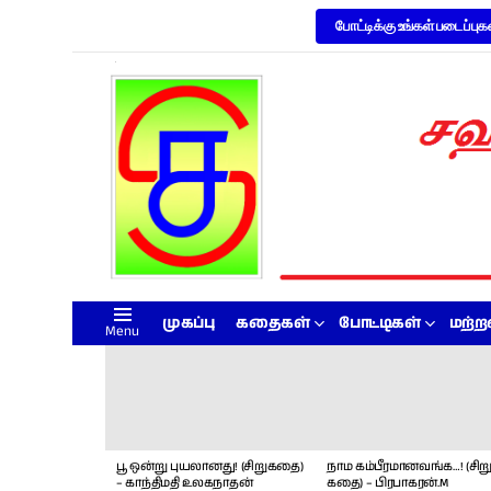
போட்டிக்கு உங்கள் படைப்புக
முகப்பு
கதைகள்
போட்டிகள்
மற்
Menu
LATEST
STORIES
பூ ஒன்று புயலானது! (சிறுகதை)
நாம கம்பீரமானவங்க…! (சிறு
– காந்திமதி உலகநாதன்
கதை) – பிரபாகரன்.M