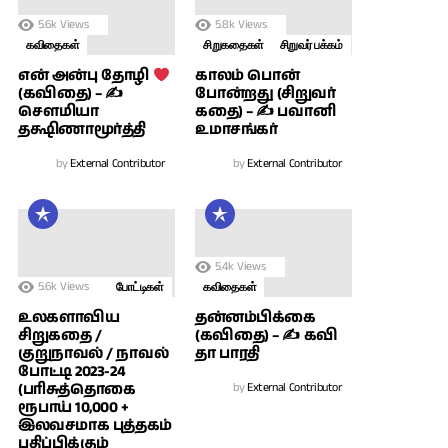
5.6k
Views
5.8k
Views
கவிதைகள்
சிறுகதைகள்
சிறுவர் பக்கம்
காலம் பொன்
என் அன்பு தோழி
போன்றது (சிறுவர்
(கவிதை) – ✍
கதை) – ✍ பவானி
சௌமியா
உமாசங்கர்
தக்ஷிணாமூர்த்தி
by
External Contributor
by
External Contributor
5.4k
Views
5.6k
Views
போட்டிகள்
கவிதைகள்
உலகளாவிய
தன்னம்பிக்கை
சிறுகதை /
(கவிதை) – ✍ கவி
குறுநாவல் / நாவல்
தா பாரதி
போட்டி 2023-24
(பரிசுத்தொகை
by
External Contributor
ரூபாய் 10,000 +
இலவசமாக புத்தகம்
பதிப்பிக்கும்