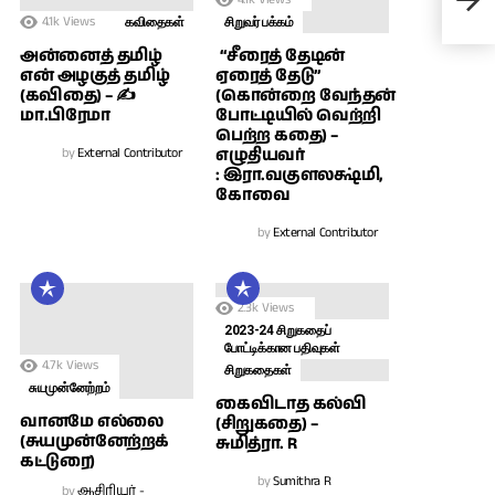
செ
4.1k
Views
கவிதைகள்
சிறுவர் பக்கம்
அன்னைத் தமிழ்
“சீரைத் தேடின்
என் அழகுத் தமிழ்
ஏரைத் தேடு”
(கவிதை) – ✍
(கொன்றை வேந்தன்
மா.பிரேமா
போட்டியில் வெற்றி
பெற்ற கதை) –
by
External Contributor
எழுதியவர்
: இரா.வகுளலக்ஷ்மி,
கோவை
by
External Contributor
2.3k
Views
2023-24 சிறுகதைப்
போட்டிக்கான பதிவுகள்
4.7k
Views
சிறுகதைகள்
சுயமுன்னேற்றம்
கைவிடாத கல்வி
வானமே எல்லை
(சிறுகதை) –
(சுயமுன்னேற்றக்
சுமித்ரா. R
கட்டுரை)
by
Sumithra R
by
ஆசிரியர் -