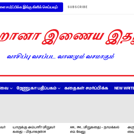
ளை சமர்ப்பிக்க இங்கு கிளிக் செய்யவும்
SUBSCRIBE
றவை
ரேணுகா பதிப்பகம்
கதைகள் சமர்ப்பிக்க
NEW WRITE
வர்
யாருக்கு அம்பாரி? (சிறுவர்
AM… PM… (சிறுகதை) – நாமக்கல்
அரு
கதை) – பிரபாகரன்.M
எம். வேலு
வை