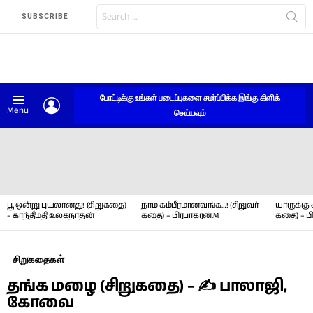
Search
SUBSCRIBE
for:
போட்டிக்கு உங்கள் படைப்புகளை சமர்ப்பிக்க இங்கு கிளிக்
LOGIN
Menu
செய்யவும்
LATEST
STORIES
பூ ஒன்று புயலானது! (சிறுகதை)
நாம கம்பீரமானவங்க…! (சிறுவர்
யாருக்கு 
– காந்திமதி உலகநாதன்
கதை) – பிரபாகரன்.M
கதை) – ப
சிறுகதைகள்
தங்க மழை (சிறுகதை) – ✍ பாலாஜி,
கோவை