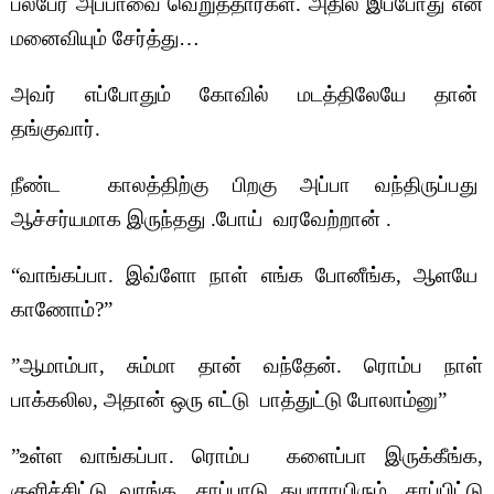
பலபேர் அப்பாவை வெறுத்தார்கள். அதில் இப்போது என்
மனைவியும் சேர்த்து…
அவர் எப்போதும் கோவில் மடத்திலேயே தான்
தங்குவார்.
நீண்ட காலத்திற்கு பிறகு அப்பா வந்திருப்பது
ஆச்சர்யமாக இருந்தது .போய் வரவேற்றான் .
“வாங்கப்பா. இவ்ளோ நாள் எங்க போனீங்க, ஆளயே
காணோம்?”
”ஆமாம்பா, சும்மா தான் வந்தேன். ரொம்ப நாள்
பாக்கலில, அதான் ஒரு எட்டு பாத்துட்டு போலாம்னு”
”உள்ள வாங்கப்பா. ரொம்ப களைப்பா இருக்கீங்க,
குளிச்சிட்டு வாங்க. சாப்பாடு தயாராயிரும், சாப்பிட்டு