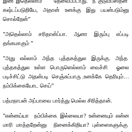
இனி இதெல்லாம் தேவைப்படாது. நீ குடும்பஸ்தன்
கஷ்டப்படுறியே, அதான் உனக்கு இது பயன்படும்னு
சொல்றேன்”
”அதெல்லாம் சரிதான்ப்பா. ஆனா இரும்பு எப்படி
தங்கமாகும் ”
”அது எல்லாம் அந்த புத்தகத்துல இருக்கு. அந்த
புத்தகத்துல உள்ள பொருளெல்லாம் வைச்சி ஓலை
படிச்சிட்டு அதன்படி செஞ்சுப்பாரு .உனக்கே தெரியும்…
நம்பிக்கையோட செய்”
பத்மநாபன் அப்பாவை பார்த்து மெல்ல சிரித்தான்.
”என்னய்யா நம்பிக்கை இல்லையா? உன்னையும் என்ன
மாரி மாத்தறேன்னு நினைக்கிறியா? புள்ளைகளுக்கு