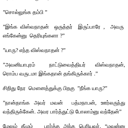
”சொல்லுங்க தம்பி ”
”இங்க விஸ்வநாதன் ஒருத்தர் இருப்பாரே , அவரு
எங்கேன்னு தெரியுங்களா ?”
”யாரு? எந்த விஸ்வநாதன் ?”
”அவனியாபுரம் நாட்டுவைத்தியர் விஸ்வநாதன்,
ரொம்ப வருடமா இங்கதான் தங்கிருக்கார் .”
சிறிது நேர மௌனத்துக்கு பிறகு ”நீங்க யாரு?”
”நான்தாங்க அவர் மவன் பத்மநாபன், ஊர்லருந்து
வந்திருக்கேன். அவர பார்த்துட்டு போலாம்னு வந்தேன்”
மேலும் கீழும் பார்த்த அந்த பெரியவர், “மவன்னு