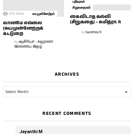
பதிவுகள்
சிறுகதைகள்
4.7k
Views
சுயமுன்னேற்றம்
கைவிடாத கல்வி
(சிறுகதை) – சுமித்ரா. R
வானமே எல்லை
(சுயமுன்னேற்றக்
by
Sumithra R
கட்டுரை)
by
ஆசிரியர் - சஹானா
இணைய இதழ்
ARCHIVES
Archives
RECENT COMMENTS
Jeyanthi M