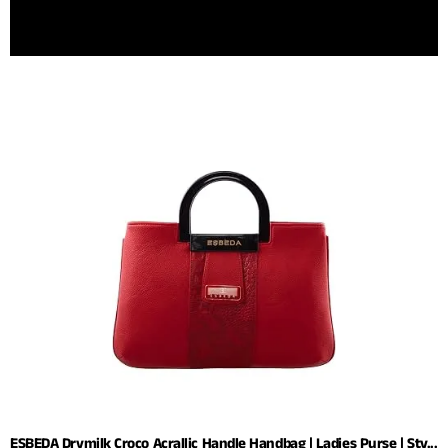
ESBEDA Drymilk Croco Acrallic Handle Handbag | Ladies Purse | Sty...