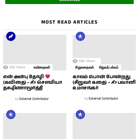
MOST READ ARTICLES
5.8k
Views
5.6k
Views
கவிதைகள்
சிறுகதைகள்
சிறுவர் பக்கம்
காலம் பொன் போன்றது
என் அன்பு தோழி
(சிறுவர் கதை) – ✍ பவானி
(கவிதை) – ✍ சௌமியா
உமாசங்கர்
தக்ஷிணாமூர்த்தி
by
External Contributor
by
External Contributor