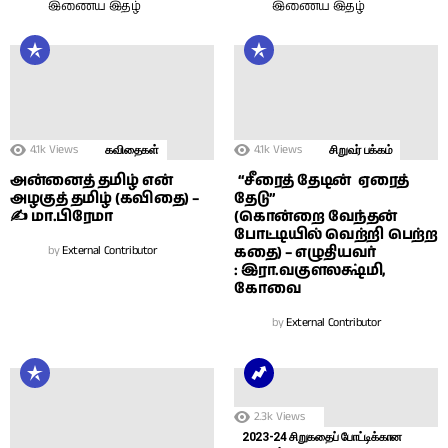
இணைய இதழ்
இணைய இதழ்
4.1k
Views
4.1k
Views
கவிதைகள்
சிறுவர் பக்கம்
அன்னைத் தமிழ் என்
“சீரைத் தேடின் ஏரைத்
அழகுத் தமிழ் (கவிதை) –
தேடு”
✍ மா.பிரேமா
(கொன்றை வேந்தன்
போட்டியில் வெற்றி பெற்ற
by
External Contributor
கதை) – எழுதியவர்
: இரா.வகுளலக்ஷ்மி,
கோவை
by
External Contributor
2.3k
Views
2023-24 சிறுகதைப் போட்டிக்கான