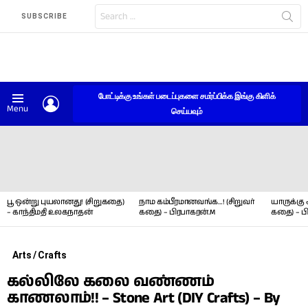
Search
SUBSCRIBE
for:
போட்டிக்கு உங்கள் படைப்புகளை சமர்ப்பிக்க இங்கு கிளிக்
LOGIN
Menu
செய்யவும்
LATEST
STORIES
பூ ஒன்று புயலானது! (சிறுகதை)
நாம கம்பீரமானவங்க…! (சிறுவர்
யாருக்கு 
– காந்திமதி உலகநாதன்
கதை) – பிரபாகரன்.M
கதை) – ப
Arts / Crafts
கல்லிலே கலை வண்ணம்
காணலாம்!! – Stone Art (DIY Crafts) – By