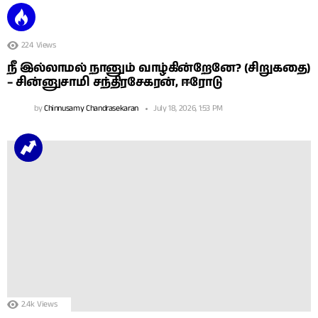
224
Views
நீ இல்லாமல் நானும் வாழ்கின்றேனே? (சிறுகதை)
– சின்னுசாமி சந்திரசேகரன், ஈரோடு
by
Chinnusamy Chandrasekaran
July 18, 2026, 1:53 PM
2.4k
Views