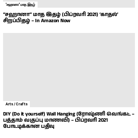
'சஹானா' மாத இதழ்
“சஹானா” மாத இதழ் (பிப்ரவரி 2021) ‘காதல்’
சிறப்பிதழ் – In Amazon Now
Arts / Crafts
DIY (Do it yourself) Wall Hanging (ரோஷ்ணி வெங்கட் –
பத்தாம் வகுப்பு மாணவி) – பிப்ரவரி 2021
போட்டிக்கான பதிவு