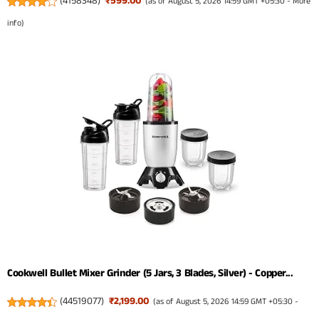
(
4158348
)
₹599.00
(as of August 5, 2026 14:59 GMT +05:30 -
More
info
)
Cookwell Bullet Mixer Grinder (5 Jars, 3 Blades, Silver) - Copper...
(
44519077
)
₹2,199.00
(as of August 5, 2026 14:59 GMT +05:30 -