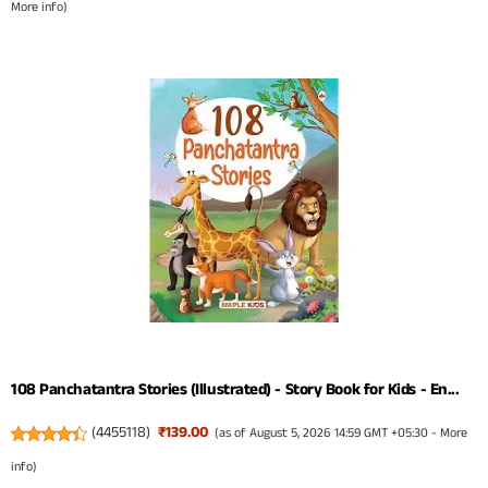
More info
)
108 Panchatantra Stories (Illustrated) - Story Book for Kids - En...
(
4455118
)
₹139.00
(as of August 5, 2026 14:59 GMT +05:30 -
More
info
)