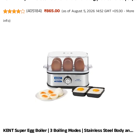
(
405184
)
₹865.00
(as of August 5, 2026 14:52 GMT +05:30 -
More
info
)
KENT Super Egg Boiler | 3 Boiling Modes | Stainless Steel Body an...