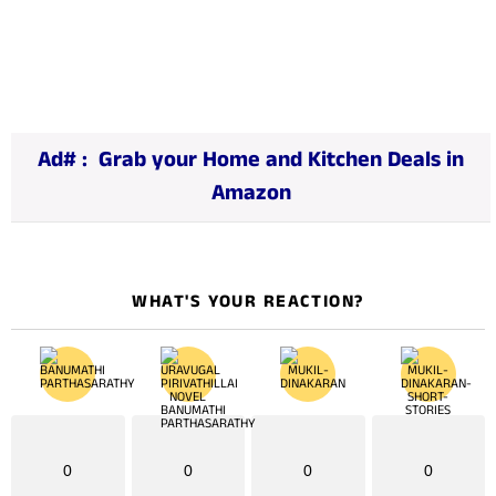
o
a
d
i
n
Ad# :
Grab your Home and Kitchen Deals in
g
Amazon
…
WHAT'S YOUR REACTION?
0
0
0
0