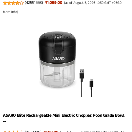
(
42551553
)
₹1,099.00
(as of August 5, 2026 14:59 GMT +05:30 -
More info
)
AGARO Elite Rechargeable Mini Electric Chopper, Food Grade Bowl,
...