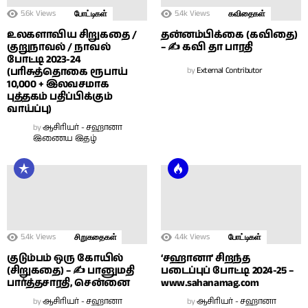
5.6k
Views
5.4k
Views
போட்டிகள்
கவிதைகள்
உலகளாவிய சிறுகதை /
தன்னம்பிக்கை (கவிதை)
குறுநாவல் / நாவல்
– ✍ கவி தா பாரதி
போட்டி 2023-24
(பரிசுத்தொகை ரூபாய்
by
External Contributor
10,000 + இலவசமாக
புத்தகம் பதிப்பிக்கும்
வாய்ப்பு)
by
ஆசிரியர் - சஹானா
இணைய இதழ்
5.4k
Views
4.4k
Views
சிறுகதைகள்
போட்டிகள்
குடும்பம் ஒரு கோயில்
‘சஹானா’ சிறந்த
(சிறுகதை) – ✍ பானுமதி
படைப்புப் போட்டி 2024-25 –
பார்த்தசாரதி, சென்னை
www.sahanamag.com
by
ஆசிரியர் - சஹானா
by
ஆசிரியர் - சஹானா