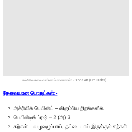
கல்லிலே கலை வண்ணம் காணலாம்!! - Stone Art (DIY Crafts)
தேவையான பொருட்கள்:-
அக்ரிலிக் பெயின்ட் – விரும்பிய நிறங்களில்.
பெயின்டிங் ப்ரஷ் – 2 (அ) 3
கற்கள் – வழுவழுப்பாய், தட்டையாய் இருக்கும் கற்கள்