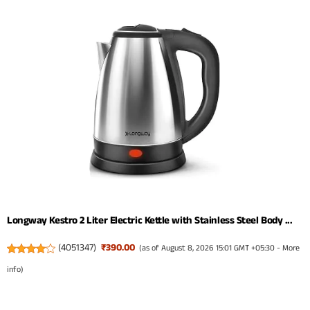
Longway Kestro 2 Liter Electric Kettle with Stainless Steel Body ...
(
4051347
)
₹390.00
(as of August 8, 2026 15:01 GMT +05:30 -
More
info
)