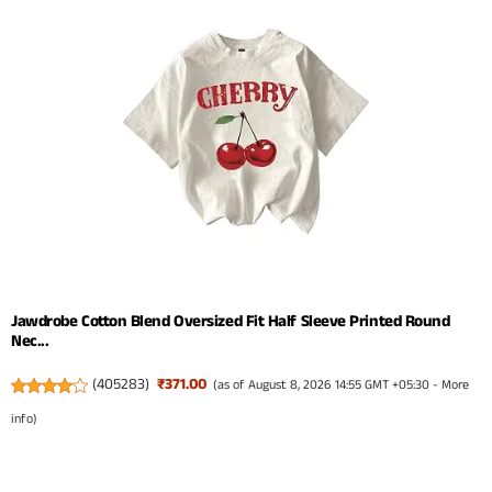
Jawdrobe Cotton Blend Oversized Fit Half Sleeve Printed Round
Nec...
(
405283
)
₹371.00
(as of August 8, 2026 14:55 GMT +05:30 -
More
info
)