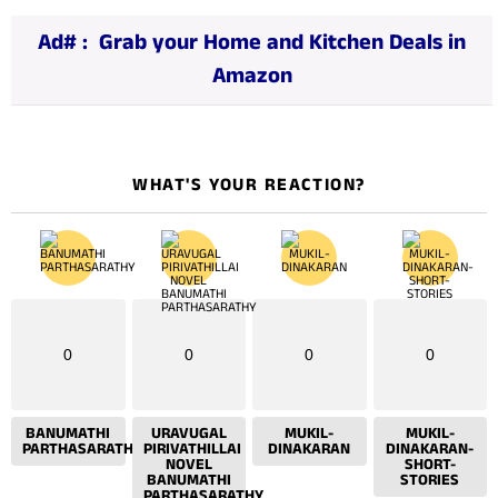
n
Ad# :
Grab your Home and Kitchen Deals in
g
Amazon
…
WHAT'S YOUR REACTION?
0
0
0
0
BANUMATHI
URAVUGAL
MUKIL-
MUKIL-
PARTHASARATHY
PIRIVATHILLAI
DINAKARAN
DINAKARAN-
NOVEL
SHORT-
BANUMATHI
STORIES
PARTHASARATHY