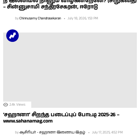
நீ இல்லாமல் நானும் வாழ்கின்றேனே? (சிறுகதை)
– சின்னுசாமி சந்திரசேகரன், ஈரோடு
by
Chinnusamy Chandrasekaran
July 18, 2026, 1:53 PM
2.4k
Views
‘சஹானா’ சிறந்த படைப்புப் போட்டி 2025-26 –
www.sahanamag.com
by
ஆசிரியர் - சஹானா இணைய இதழ்
July 17, 2025, 4:52 PM