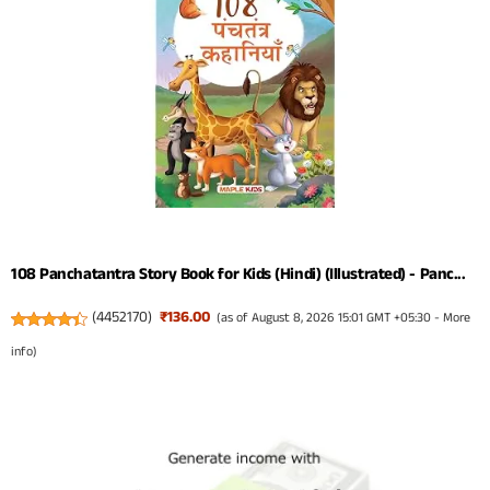
108 Panchatantra Story Book for Kids (Hindi) (Illustrated) - Panc...
(
4452170
)
₹136.00
(as of August 8, 2026 15:01 GMT +05:30 -
More
info
)