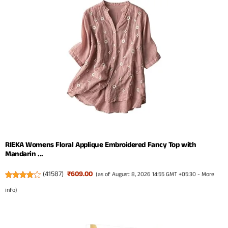
RIEKA Womens Floral Applique Embroidered Fancy Top with
Mandarin ...
(
41587
)
₹609.00
(as of August 8, 2026 14:55 GMT +05:30 -
More
info
)