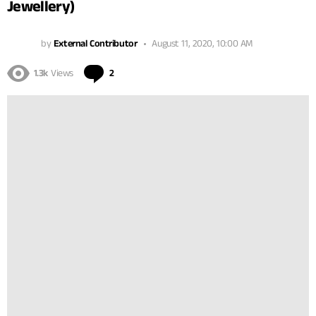
Jewellery)
by
External Contributor
August 11, 2020, 10:00 AM
Comments
1.3k
Views
2