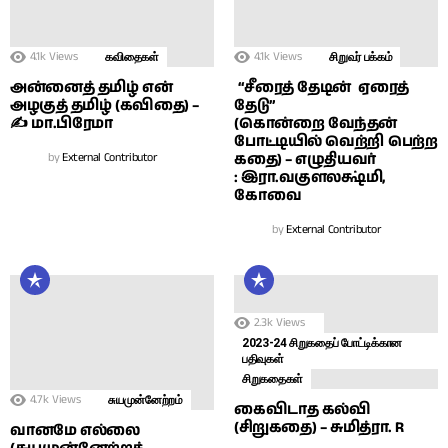
4.1k
Views
4.1k
Views
கவிதைகள்
சிறுவர் பக்கம்
அன்னைத் தமிழ் என்
“சீரைத் தேடின் ஏரைத்
அழகுத் தமிழ் (கவிதை) –
தேடு”
✍ மா.பிரேமா
(கொன்றை வேந்தன்
போட்டியில் வெற்றி பெற்ற
by
External Contributor
கதை) – எழுதியவர்
: இரா.வகுளலக்ஷ்மி,
கோவை
by
External Contributor
2.3k
Views
2023-24 சிறுகதைப் போட்டிக்கான
பதிவுகள்
சிறுகதைகள்
4.7k
Views
சுயமுன்னேற்றம்
கைவிடாத கல்வி
(சிறுகதை) – சுமித்ரா. R
வானமே எல்லை