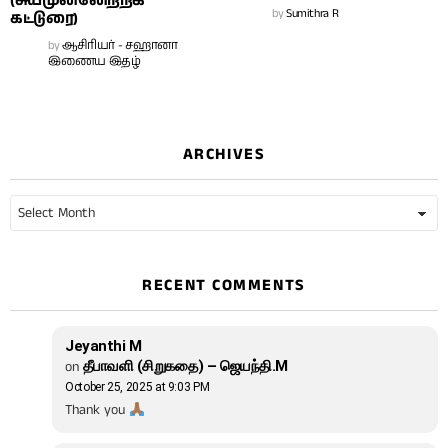
(சுயமுன்னேற்றக்
by
Sumithra R
கட்டுரை)
by
ஆசிரியர் - சஹானா
இணைய இதழ்
ARCHIVES
Archives
RECENT COMMENTS
Jeyanthi M
on
தீபாவளி (சிறுகதை) – ஜெயந்தி.M
October 25, 2025 at 9:03 PM
Thank you