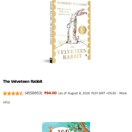
The Velveteen Rabbit
(
4558853
)
₹94.00
(as of August 8, 2026 15:01 GMT +05:30 -
More
info
)