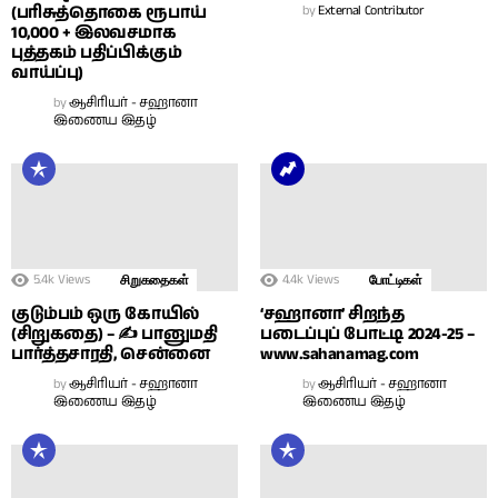
(பரிசுத்தொகை ரூபாய்
by
External Contributor
10,000 + இலவசமாக
புத்தகம் பதிப்பிக்கும்
வாய்ப்பு)
by
ஆசிரியர் - சஹானா
இணைய இதழ்
5.4k
Views
4.4k
Views
சிறுகதைகள்
போட்டிகள்
குடும்பம் ஒரு கோயில்
‘சஹானா’ சிறந்த
(சிறுகதை) – ✍ பானுமதி
படைப்புப் போட்டி 2024-25 –
பார்த்தசாரதி, சென்னை
www.sahanamag.com
by
ஆசிரியர் - சஹானா
by
ஆசிரியர் - சஹானா
இணைய இதழ்
இணைய இதழ்