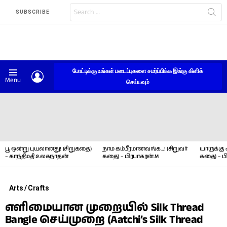
Search
SUBSCRIBE
for:
போட்டிக்கு உங்கள் படைப்புகளை சமர்ப்பிக்க இங்கு கிளிக்
LOGIN
Menu
செய்யவும்
LATEST
STORIES
பூ ஒன்று புயலானது! (சிறுகதை)
நாம கம்பீரமானவங்க…! (சிறுவர்
யாருக்கு 
– காந்திமதி உலகநாதன்
கதை) – பிரபாகரன்.M
கதை) – ப
Arts / Crafts
எளிமையான முறையில் Silk Thread
Bangle செய்முறை (Aatchi’s Silk Thread