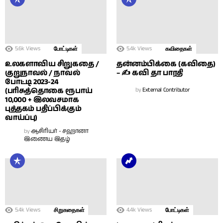
5.6k
Views
5.4k
Views
போட்டிகள்
கவிதைகள்
உலகளாவிய சிறுகதை /
தன்னம்பிக்கை (கவிதை)
குறுநாவல் / நாவல்
– ✍ கவி தா பாரதி
போட்டி 2023-24
(பரிசுத்தொகை ரூபாய்
by
External Contributor
10,000 + இலவசமாக
புத்தகம் பதிப்பிக்கும்
வாய்ப்பு)
by
ஆசிரியர் - சஹானா
இணைய இதழ்
5.4k
Views
4.4k
Views
சிறுகதைகள்
போட்டிகள்