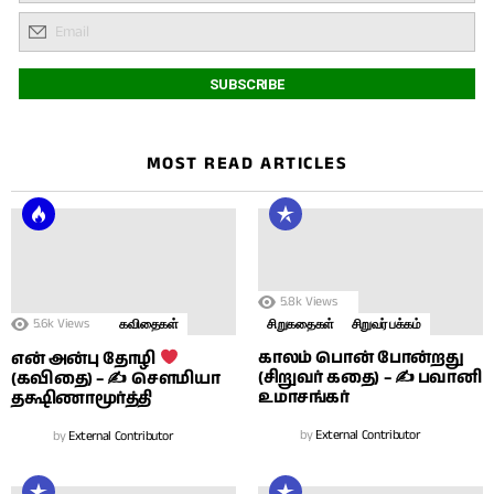
MOST READ ARTICLES
5.8k
Views
5.6k
Views
கவிதைகள்
சிறுகதைகள்
சிறுவர் பக்கம்
காலம் பொன் போன்றது
என் அன்பு தோழி
(சிறுவர் கதை) – ✍ பவானி
(கவிதை) – ✍ சௌமியா
உமாசங்கர்
தக்ஷிணாமூர்த்தி
by
External Contributor
by
External Contributor