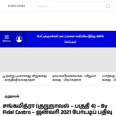
Search
SUBSCRIBE
for:
போட்டிக்கு உங்கள் படைப்புகளை சமர்ப்பிக்க இங்கு கிளிக்
LOGIN
Menu
செய்யவும்
LATEST
STORIES
பூ ஒன்று புயலானது! (சிறுகதை)
நாம கம்பீரமானவங்க…! (சிறுவர்
யாருக்கு 
– காந்திமதி உலகநாதன்
கதை) – பிரபாகரன்.M
கதை) – ப
குறுநாவல்
சங்கமித்ரா (குறுநாவல் – பகுதி 4) – By
Fidal Castro – ஜனவரி 2021 போட்டிப் பதிவு