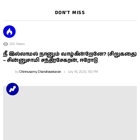
DON'T MISS
226
Views
நீ இல்லாமல் நானும் வாழ்கின்றேனே? (சிறுகதை)
– சின்னுசாமி சந்திரசேகரன், ஈரோடு
by
Chinnusamy Chandrasekaran
July 18, 2026, 1:53 PM