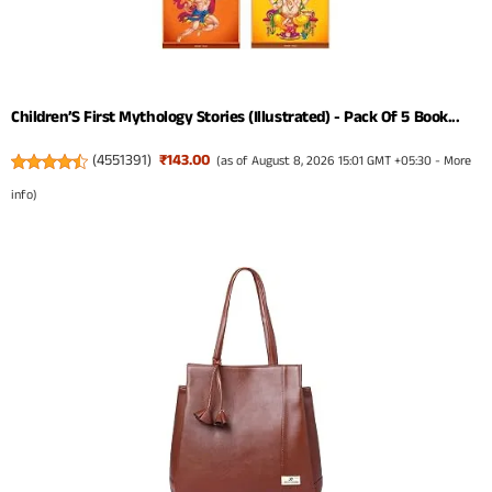
Children’S First Mythology Stories (Illustrated) - Pack Of 5 Book...
(
4551391
)
₹143.00
(as of August 8, 2026 15:01 GMT +05:30 -
More
info
)