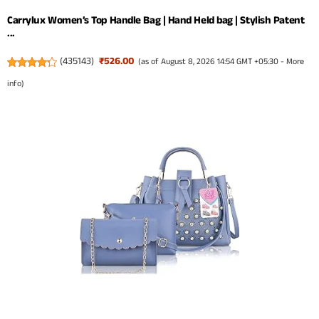
Carrylux Women’s Top Handle Bag | Hand Held bag | Stylish Patent
...
(
435143
)
₹526.00
(as of August 8, 2026 14:54 GMT +05:30 -
More
info
)