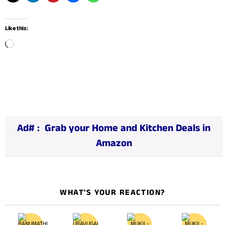
Like this:
L
o
a
d
i
n
Ad# :
Grab your Home and Kitchen Deals in
g
Amazon
…
WHAT'S YOUR REACTION?