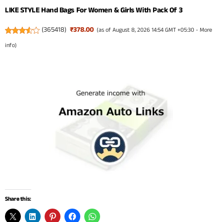
LIKE STYLE Hand Bags For Women & Girls With Pack Of 3
(
365418
)
₹378.00
(as of August 8, 2026 14:54 GMT +05:30 -
More
info
)
Share this: