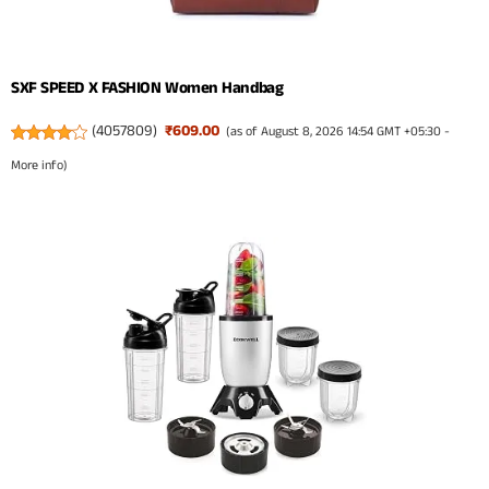
SXF SPEED X FASHION Women Handbag
(
4057809
)
₹609.00
(as of August 8, 2026 14:54 GMT +05:30 -
More info
)