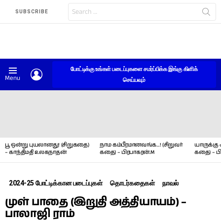
Search
SUBSCRIBE
for:
போட்டிக்கு உங்கள் படைப்புகளை சமர்ப்பிக்க இங்கு கிளிக்
LOGIN
Menu
செய்யவும்
LATEST
STORIES
பூ ஒன்று புயலானது! (சிறுகதை)
நாம கம்பீரமானவங்க…! (சிறுவர்
யாருக்கு 
– காந்திமதி உலகநாதன்
கதை) – பிரபாகரன்.M
கதை) – ப
2024-25 போட்டிக்கான படைப்புகள்
தொடர்கதைகள்
நாவல்
முள் பாதை (இறுதி அத்தியாயம்) –
பாலாஜி ராம்