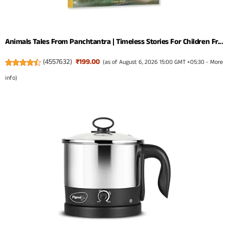
Animals Tales From Panchtantra | Timeless Stories For Children Fr...
(
4557632
)
₹199.00
(as of August 6, 2026 15:00 GMT +05:30 -
More
info
)