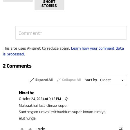
SHORT
STORIES
Leave
Comment
*
a
Reply
This site uses Akismet to reduce spam.
Learn how your comment data
is processed.
2 Comments
Expand All
Collapse All
Sort by
Nivetha
October 24, 2024 at 9:13 PM
Mulpaathai last climax super.
Santhegam uravai erithuvidum.super innum niraiya
eluthunga
Reply