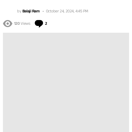
by
Balaji Ram
October 24, 2024, 4:45 PM
Comments
120
Views
2