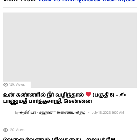
1.3k
Views
உன் கண்ணில் நீர் வழிந்தால்
(பகுதி 6) – ✍
பானுமதி பார்த்தசாரதி, சென்னை
by
ஆசிரியர் - சஹானா இணைய இதழ்
July 18, 2025, 9:00 AM
120
Views
வேலை வேணும் (சிறுகதை) – ஜெயந்தி.M