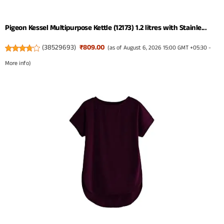
Pigeon Kessel Multipurpose Kettle (12173) 1.2 litres with Stainle...
(
38529693
)
₹809.00
(as of August 6, 2026 15:00 GMT +05:30 -
More info
)