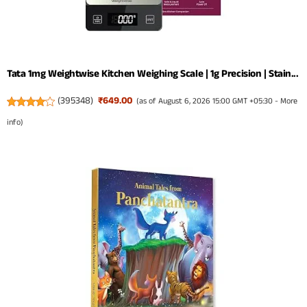
Tata 1mg Weightwise Kitchen Weighing Scale | 1g Precision | Stain...
(
395348
)
₹649.00
(as of August 6, 2026 15:00 GMT +05:30 -
More
info
)