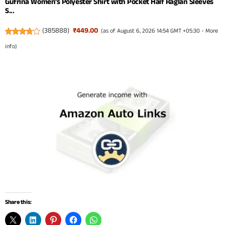
Gufrina Women's Polyester Shirt with Pocket Half Raglan Sleeves
S...
(
385888
)
₹449.00
(as of August 6, 2026 14:54 GMT +05:30 -
More
info
)
Share this: