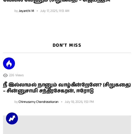
by
Jeyanthi M
July 17, 2025, 11:13 AM
DON'T MISS
226
Views
நீ இல்லாமல் நானும் வாழ்கின்றேனே? (சிறுகதை)
– சின்னுசாமி சந்திரசேகரன், ஈரோடு
by
Chinnusamy Chandrasekaran
July 18, 2026, 1:53 PM