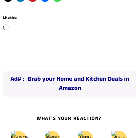
Like this:
L
o
a
d
i
n
Ad# :
Grab your Home and Kitchen Deals in
g
Amazon
…
WHAT'S YOUR REACTION?