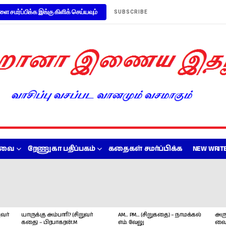
ளை சமர்ப்பிக்க இங்கு கிளிக் செய்யவும்
SUBSCRIBE
றவை
ரேணுகா பதிப்பகம்
கதைகள் சமர்ப்பிக்க
NEW WRITE
வர்
யாருக்கு அம்பாரி? (சிறுவர்
AM… PM… (சிறுகதை) – நாமக்கல்
அரு
கதை) – பிரபாகரன்.M
எம். வேலு
வை