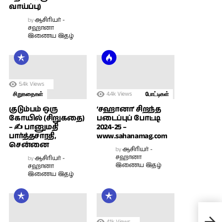
வாய்ப்பு)
by
ஆசிரியர் -
சஹானா
இணைய இதழ்
5.4k
Views
4.4k
Views
சிறுகதைகள்
போட்டிகள்
குடும்பம் ஒரு
‘சஹானா’ சிறந்த
கோயில் (சிறுகதை)
படைப்புப் போட்டி
– ✍ பானுமதி
2024-25 –
பார்த்தசாரதி,
www.sahanamag.com
சென்னை
by
ஆசிரியர் -
சஹானா
by
ஆசிரியர் -
இணைய இதழ்
சஹானா
இணைய இதழ்
‘வாழ
4.1k
Views