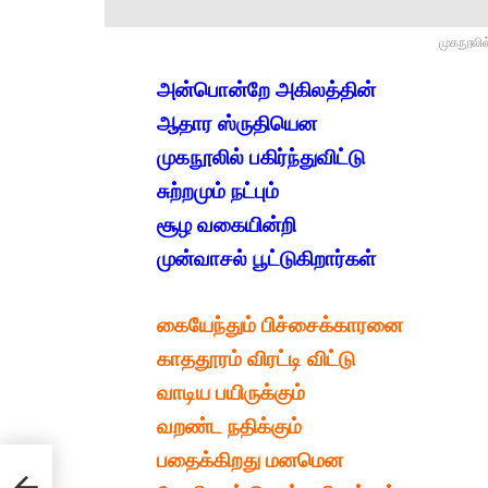
முகநூலில
அன்பொன்றே அகிலத்தின் 

ஆதார ஸ்ருதியென
முகநூலில் பகிர்ந்துவிட்டு
சுற்றமும் நட்பும் 
சூழ வகையின்றி
முன்வாசல் பூட்டுகிறார்கள்
கையேந்தும் பிச்சைக்காரனை
காததூரம் விரட்டி விட்டு
வாடிய பயிருக்கும்
வறண்ட நதிக்கும்
பதைக்கிறது மனமென  