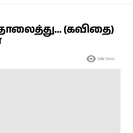
 தொலைத்து… (கவிதை)
்
1.4k
Views