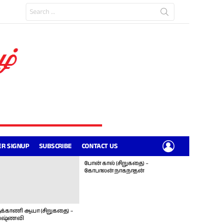
Search
for:
LOGIN
R SIGNUP
SUBSCRIBE
CONTACT US
போன் கால் (சிறுகதை) –
கோபாலன் நாகநாதன்
க்காணி ஆயா (சிறுகதை) –
ஷ்ணவி