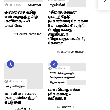
திர
4.1k
Views
கவிதைகள்
சிறுவர் பக்கம்
அன்னைத் தமிழ்
“சீரைத் தேடின்
என் அழகுத் தமிழ்
ஏரைத் தேடு”
(கவிதை) – ✍
(கொன்றை வேந்தன்
மா.பிரேமா
போட்டியில் வெற்றி
பெற்ற கதை) –
by
External Contributor
எழுதியவர்
: இரா.வகுளலக்ஷ்மி,
கோவை
by
External Contributor
2.3k
Views
2023-24 சிறுகதைப்
போட்டிக்கான பதிவுகள்
4.7k
Views
சிறுகதைகள்
சுயமுன்னேற்றம்
கைவிடாத கல்வி
வானமே எல்லை
(சிறுகதை) –
(சுயமுன்னேற்றக்
சுமித்ரா. R
கட்டுரை)
by
Sumithra R
by
ஆசிரியர் -