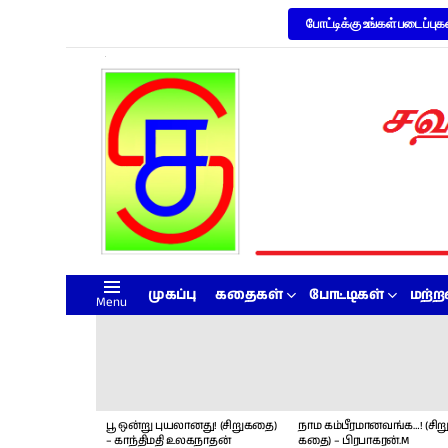
போட்டிக்கு உங்கள் படைப்புக
முகப்பு
கதைகள்
போட்டிகள்
மற்
Menu
LATEST
STORIES
பூ ஒன்று புயலானது! (சிறுகதை)
நாம கம்பீரமானவங்க…! (சிறு
– காந்திமதி உலகநாதன்
கதை) – பிரபாகரன்.M