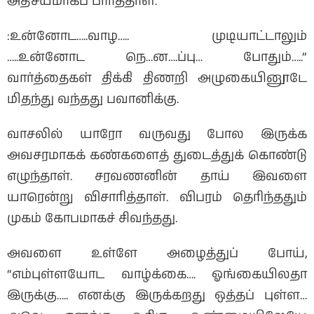
அதிசயமாகப் பார்த்தாள்.
:உன்னோட…..வாழ….. முடியாட்டாலும்
…..உன்னோட நெ…ன….ப்பு… போதும்…..”
வார்த்தைகள் திக்கி திணறி அழுகையினூடே
மிதந்து வந்தது பவானிக்கு.
வாசலில் யாரோ வருவது போல இருக்க
அவசரமாகக் கண்களைத் துடைத்துக் கொண்டு
எழுந்தாள். சரவணனின் தாய் இவளை
யாரென்று விசாரித்தாள். விபரம் தெரிந்ததும்
முகம் கோபமாகச் சிவந்தது.
அவளை உள்ளே அழைத்துப் போய்,
“எம்புள்ளயோட வாழ்க்கை…. ஓங்கையிலதா
இருக்கு….. எனக்கு இருக்கறது ஒத்தப் புள்ள…