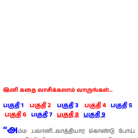
இனி கதை வாசிக்கலாம் வாருங்கள்…
பகுதி 1
பகுதி 2
பகுதி 3
பகுதி 4
பகுதி 5
பகுதி 6
பகுதி 7
பகுதி 8
பகுதி 9
“அ
ம்ம .பவானி…வாத்தியார கொண்டு போய்