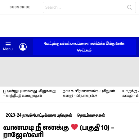
Search
SUBSCRIBE
for:
போட்டிக்கு உங்கள் படைப்புகளை சமர்ப்பிக்க இங்கு கிளிக்
LOGIN
Menu
செய்யவும்
LATEST
STORIES
பூ ஒன்று புயலானது! (சிறுகதை)
நாம கம்பீரமானவங்க…! (சிறுவர்
யாருக்கு 
– காந்திமதி உலகநாதன்
கதை) – பிரபாகரன்.M
கதை) – ப
2023-24 நாவல் போட்டிக்கான பதிவுகள்
தொடர்கதைகள்
வானமடி நீ எனக்கு
(பகுதி 10) –
ராஜேஸ்வரி