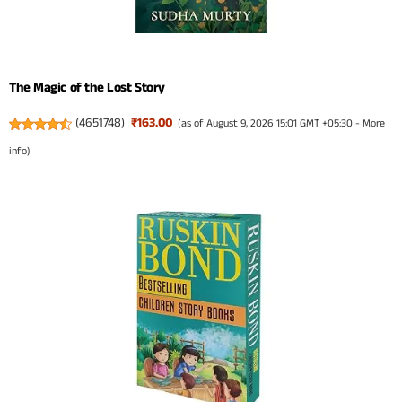
The Magic of the Lost Story
(
4651748
)
₹163.00
(as of August 9, 2026 15:01 GMT +05:30 -
More
info
)