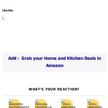
Like this:
L
o
a
d
i
n
Ad# :
Grab your Home and Kitchen Deals in
g
Amazon
…
WHAT'S YOUR REACTION?