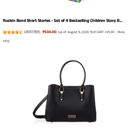
Ruskin Bond Short Stories - Set of 4 Bestselling Children Story B...
(
4551789
)
₹534.00
(as of August 9, 2026 15:01 GMT +05:30 -
More
info
)