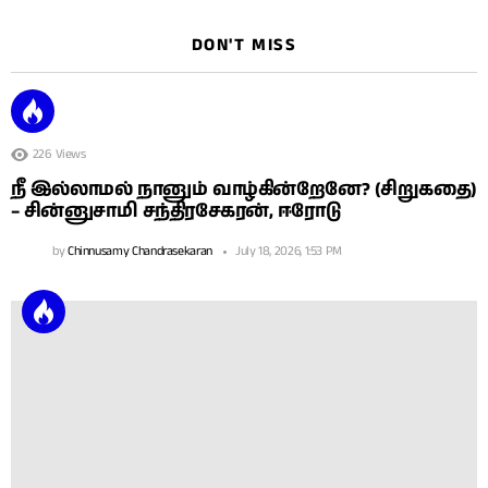
DON'T MISS
226
Views
நீ இல்லாமல் நானும் வாழ்கின்றேனே? (சிறுகதை)
– சின்னுசாமி சந்திரசேகரன், ஈரோடு
by
Chinnusamy Chandrasekaran
July 18, 2026, 1:53 PM