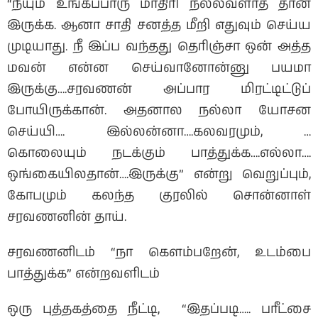
“நீயும் உங்கப்பாரு மாதிரி நல்லவளாத் தான்
இருக்க. ஆனா சாதி சனத்த மீறி எதுவும் செய்ய
முடியாது. நீ இப்ப வந்தது தெரிஞ்சா ஒன் அத்த
மவன் என்ன செய்வானோன்னு பயமா
இருக்கு….சரவணன் அப்பார மிரட்டிட்டுப்
போயிருக்கான். அதனால நல்லா யோசன
செய்யி…. இல்லன்னா….கலவரமும், …
கொலையும் நடக்கும் பாத்துக்க….எல்லா….
ஒங்கையிலதான்….இருக்கு” என்று வெறுப்பும்,
கோபமும் கலந்த குரலில் சொன்னாள்
சரவணனின் தாய்.
சரவணனிடம் “நா கெளம்பறேன், உடம்பை
பாத்துக்க” என்றவளிடம்
ஒரு புத்தகத்தை நீட்டி, “இதப்படி….. பரீட்சை