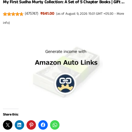
My First Sudha Murty Collection: A Set of 5 Chapter Books | Gift ...
(
475747
)
₹641.00
(as of August 9, 2026 15:01 GMT +05:30 -
More
info
)
Share this: