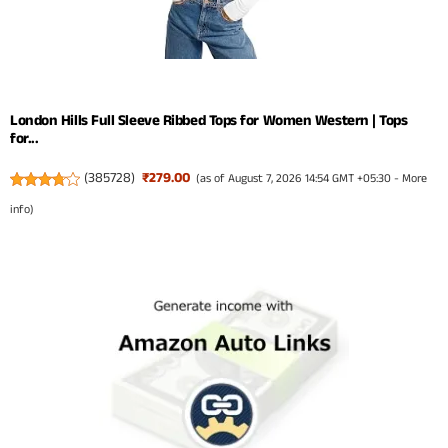
London Hills Full Sleeve Ribbed Tops for Women Western | Tops
for...
(
385728
)
₹279.00
(as of August 7, 2026 14:54 GMT +05:30 -
More
info
)