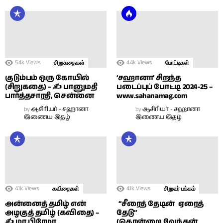
5.4k
Views
4.4k
Views
சிறுகதைகள்
போட்டிகள்
குடும்பம் ஒரு கோயில்
‘சஹானா’ சிறந்த
(சிறுகதை) – ✍ பானுமதி
படைப்புப் போட்டி 2024-25 –
பார்த்தசாரதி, சென்னை
www.sahanamag.com
by
ஆசிரியர் - சஹானா
by
ஆசிரியர் - சஹானா
இணைய இதழ்
இணைய இதழ்
4.1k
Views
4.1k
Views
கவிதைகள்
சிறுவர் பக்கம்
அன்னைத் தமிழ் என்
“சீரைத் தேடின் ஏரைத்
அழகுத் தமிழ் (கவிதை) –
தேடு”
✍ மா.பிரேமா
(கொன்றை வேந்தன்