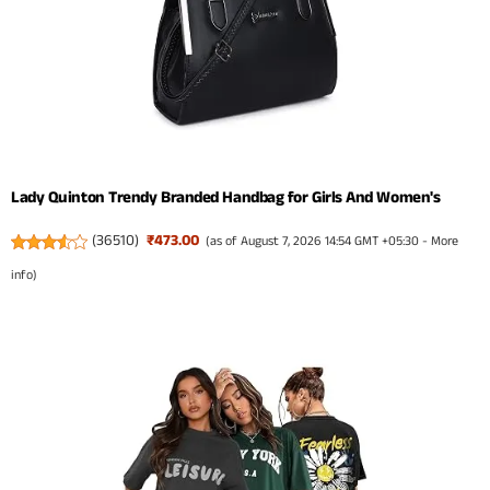
Lady Quinton Trendy Branded Handbag for Girls And Women's
(
36510
)
₹473.00
(as of August 7, 2026 14:54 GMT +05:30 -
More
info
)