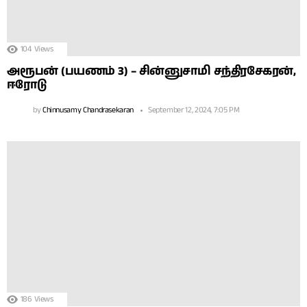
104
Views
அரூபன் (பயணம் 3) – சின்னுசாமி சந்திரசேகரன்,
ஈரோடு
by
Chinnusamy Chandrasekaran
September 12, 2024, 7:05 PM
186
Views