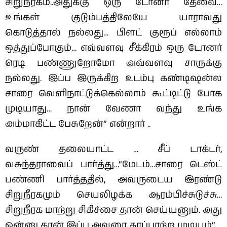
சிறுநீரகம்..அதுக்கு ஒரு டோனர் தேவை…
உங்கள் குடும்பத்திலேயே யாராவது
கொடுத்தால் நல்லது… பிளட் குரூப் எல்லாம்
ஒத்துப்போகும்… எவ்வளவு சீக்கிரம் ஒரு டோனர்
ரெடி பண்ணுறோமோ அவ்வளவு சாருக்கு
நல்லது. இப்ப இருக்கிற உடம்பு கண்டிஷன்ல
சாரை வெளிநாட்டுக்கெல்லாம் கூட்டிட்டு போக
முடியாது… நான் வேணா வந்து உங்க
அம்மாகிட்ட பேசுறேன்” என்றார் ..
வருண் தலையாட்ட … சீப் டாக்டர்,
வசுந்தராவைப் பார்த்து…”மேடம்…சாரை டெஸ்ட்
பண்ணி பார்த்ததில், அவருடைய இரண்டு
சிறுநீரகமும் செயலிழக்க ஆரம்பிச்சுடுச்சு…
சிறுநீரக மாற்று சிகிச்சை தான் செய்யனும். அது
ஒன்னு தான் இப்ப அவரை காப்பாற்ற முடியும்”