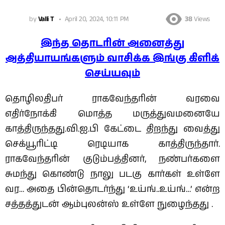
by
Valli T
April 20, 2024, 10:11 PM
38
Views
இந்த தொடரின் அனைத்து
அத்தியாயங்களும் வாசிக்க இங்கு கிளிக்
செய்யவும்
தொழிலதிபர் ராகவேந்தரின் வரவை
எதிர்நோக்கி மொத்த மருத்துவமனையே
காத்திருந்தது.வி.ஐ.பி கேட்டை திறந்து வைத்து
செக்யூரிட்டி ரெடியாக காத்திருந்தார்.
ராகவேந்தரின் குடும்பத்தினர், நண்பர்களை
சுமந்து கொண்டு நாலு படகு கார்கள் உள்ளே
வர… அதை பின்தொடர்ந்து ‘உய்ங்..உய்ங்…’ என்ற
சத்தத்துடன் ஆம்புலன்ஸ் உள்ளே நுழைந்தது .