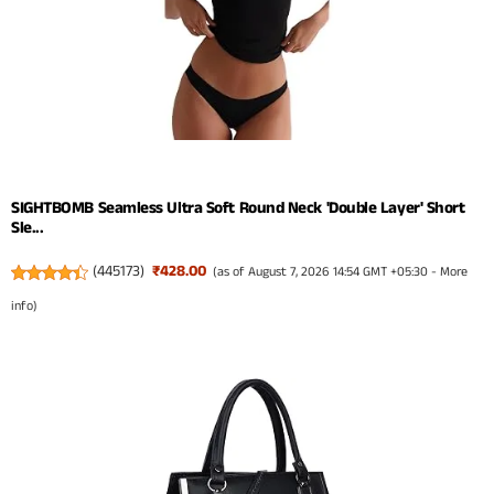
SIGHTBOMB Seamless Ultra Soft Round Neck 'Double Layer' Short
Sle...
(
445173
)
₹428.00
(as of August 7, 2026 14:54 GMT +05:30 -
More
info
)