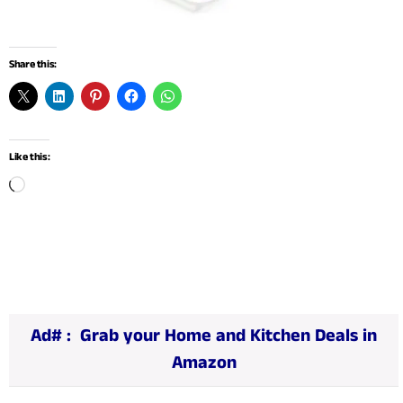
Share this:
Like this:
L
o
a
d
i
n
Ad# :
Grab your Home and Kitchen Deals in
g
Amazon
…