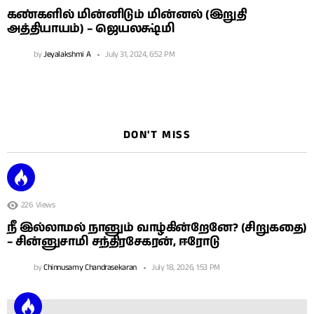
கண்களில் மின்னிடும் மின்னல் (இறுதி
அத்தியாயம்) – ஜெயலக்ஷ்மி
by
Jeyalakshmi A
July 31, 2024, 6:52 PM
DON'T MISS
226
Views
நீ இல்லாமல் நானும் வாழ்கின்றேனே? (சிறுகதை)
– சின்னுசாமி சந்திரசேகரன், ஈரோடு
by
Chinnusamy Chandrasekaran
July 18, 2026, 1:53 PM