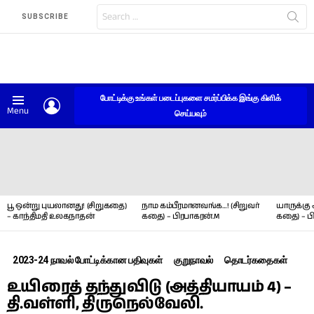
Search
SUBSCRIBE
for:
போட்டிக்கு உங்கள் படைப்புகளை சமர்ப்பிக்க இங்கு கிளிக்
LOGIN
Menu
செய்யவும்
LATEST
STORIES
பூ ஒன்று புயலானது! (சிறுகதை)
நாம கம்பீரமானவங்க…! (சிறுவர்
யாருக்கு 
– காந்திமதி உலகநாதன்
கதை) – பிரபாகரன்.M
கதை) – ப
2023-24 நாவல் போட்டிக்கான பதிவுகள்
குறுநாவல்
தொடர்கதைகள்
உயிரைத் தந்துவிடு (அத்தியாயம் 4) –
தி.வள்ளி, திருநெல்வேலி.