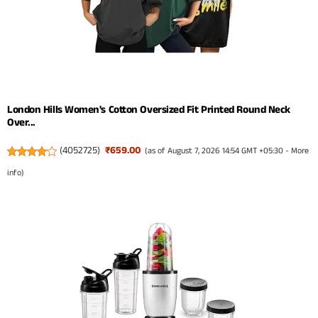
London Hills Women's Cotton Oversized Fit Printed Round Neck
Over...
(
4052725
)
₹659.00
(as of August 7, 2026 14:54 GMT +05:30 -
More
info
)