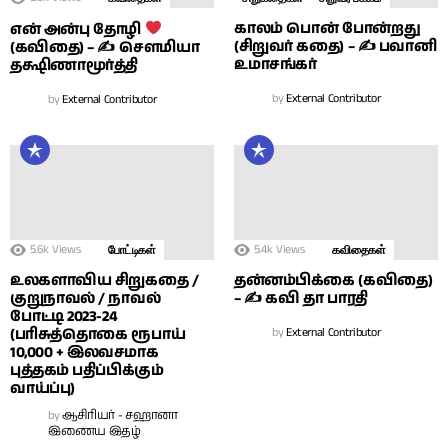
காலம் பொன் போன்றது
என் அன்பு தோழி
(சிறுவர் கதை) – ✍ பவானி
(கவிதை) – ✍ சௌமியா
உமாசங்கர்
தக்ஷிணாமூர்த்தி
by
External Contributor
by
External Contributor
5.6k
Views
5.4k
Views
போட்டிகள்
கவிதைகள்
உலகளாவிய சிறுகதை /
தன்னம்பிக்கை (கவிதை)
குறுநாவல் / நாவல்
– ✍ கவி தா பாரதி
போட்டி 2023-24
(பரிசுத்தொகை ரூபாய்
by
External Contributor
10,000 + இலவசமாக
புத்தகம் பதிப்பிக்கும்
வாய்ப்பு)
by
ஆசிரியர் - சஹானா
இணைய இதழ்