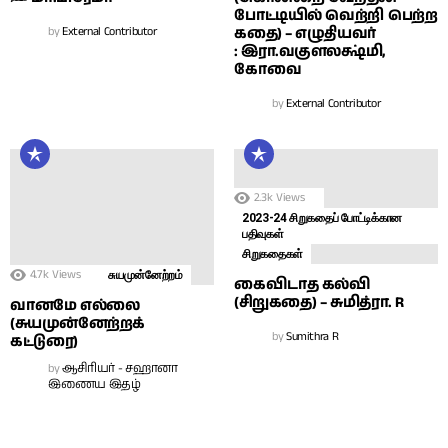
போட்டியில் வெற்றி பெற்ற
by
External Contributor
கதை) – எழுதியவர்
: இரா.வகுளலக்ஷ்மி,
கோவை
by
External Contributor
2.3k
Views
2023-24 சிறுகதைப் போட்டிக்கான
பதிவுகள்
சிறுகதைகள்
4.7k
Views
சுயமுன்னேற்றம்
கைவிடாத கல்வி
(சிறுகதை) – சுமித்ரா. R
வானமே எல்லை
(சுயமுன்னேற்றக்
by
Sumithra R
கட்டுரை)
by
ஆசிரியர் - சஹானா
இணைய இதழ்