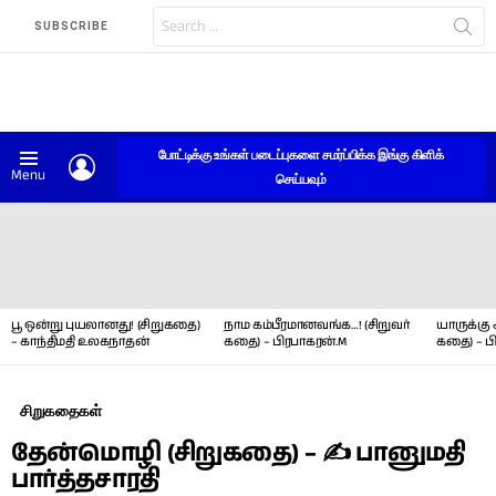
Search
SUBSCRIBE
for:
போட்டிக்கு உங்கள் படைப்புகளை சமர்ப்பிக்க இங்கு கிளிக்
LOGIN
Menu
செய்யவும்
LATEST
STORIES
பூ ஒன்று புயலானது! (சிறுகதை)
நாம கம்பீரமானவங்க…! (சிறுவர்
யாருக்கு 
– காந்திமதி உலகநாதன்
கதை) – பிரபாகரன்.M
கதை) – ப
சிறுகதைகள்
தேன்மொழி (சிறுகதை) – ✍ பானுமதி
பார்த்தசாரதி