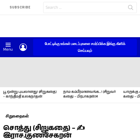
Search
SUBSCRIBE
for:
போட்டிக்கு உங்கள் படைப்புகளை சமர்ப்பிக்க இங்கு கிளிக்
LOGIN
Menu
செய்யவும்
LATEST
STORIES
பூ ஒன்று புயலானது! (சிறுகதை)
நாம கம்பீரமானவங்க…! (சிறுவர்
யாருக்கு 
– காந்திமதி உலகநாதன்
கதை) – பிரபாகரன்.M
கதை) – ப
சிறுகதைகள்
சொத்து (சிறுகதை) – ✍
இராச.குணசேகரன்