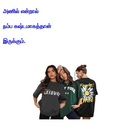
அணில் என்றால்
நம்ப கஷ்டமாகத்தான்
இருக்கும்.