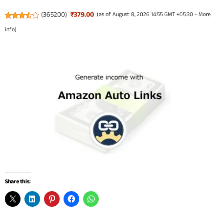
(
365200
)
₹379.00
(as of August 8, 2026 14:55 GMT +05:30 -
More
info
)
Share this: