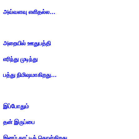
அவ்வளவு எளிதல்ல…
அறையில் ஊதுபத்தி
எரிந்து முடிந்து
பத்து நிமிஷமாகிறது…
இப்போதும்
தன் இருப்பை
இனம் காட்டிக் கொள்கிறது