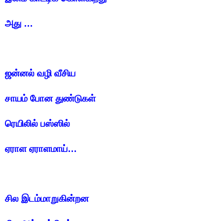
அது …
ஜன்னல் வழி வீசிய
சாயம் போன துண்டுகள்
ரெயிலில் பஸ்ஸில்
ஏராள ஏராளமாய்…
சில இடம்மாறுகின்றன