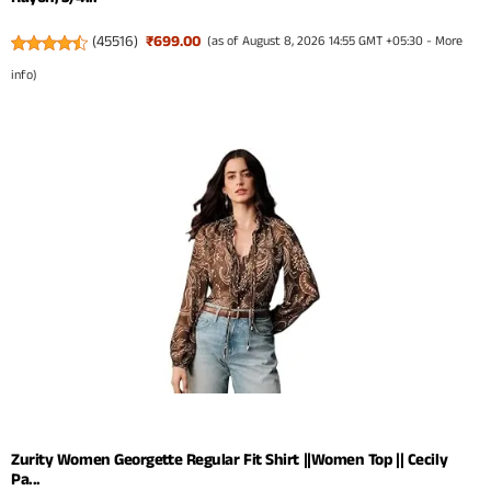
(
45516
)
₹699.00
(as of August 8, 2026 14:55 GMT +05:30 -
More
info
)
Zurity Women Georgette Regular Fit Shirt ||Women Top || Cecily
Pa...