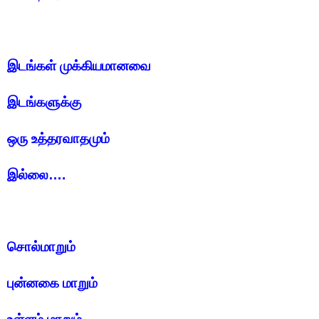
இடங்கள் முக்கியமானவை
இடங்களுக்கு
ஒரு உத்தரவாதமும்
இல்லை….
சொல்மாறும்
புன்னகை மாறும்