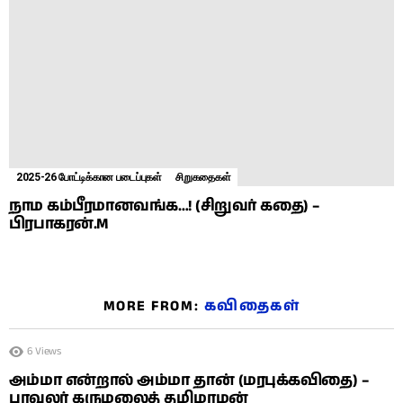
2025-26 போட்டிக்கான படைப்புகள்
சிறுகதைகள்
நாம கம்பீரமானவங்க…! (சிறுவர் கதை) –
பிரபாகரன்.M
MORE FROM:
கவிதைகள்
6
Views
அம்மா என்றால் அம்மா தான் (மரபுக்கவிதை) –
பாவலர் கருமலைத் தமிழாழன்