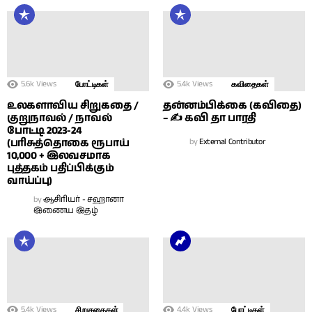
5.6k
Views
5.4k
Views
போட்டிகள்
கவிதைகள்
உலகளாவிய சிறுகதை /
தன்னம்பிக்கை (கவிதை)
குறுநாவல் / நாவல்
– ✍ கவி தா பாரதி
போட்டி 2023-24
(பரிசுத்தொகை ரூபாய்
by
External Contributor
10,000 + இலவசமாக
புத்தகம் பதிப்பிக்கும்
வாய்ப்பு)
by
ஆசிரியர் - சஹானா
இணைய இதழ்
5.4k
Views
4.4k
Views
சிறுகதைகள்
போட்டிகள்