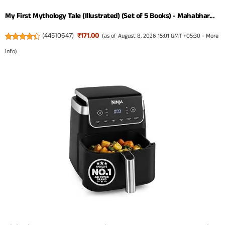
My First Mythology Tale (Illustrated) (Set of 5 Books) - Mahabhar...
(
44510647
)
₹171.00
(as of August 8, 2026 15:01 GMT +05:30 -
More
info
)