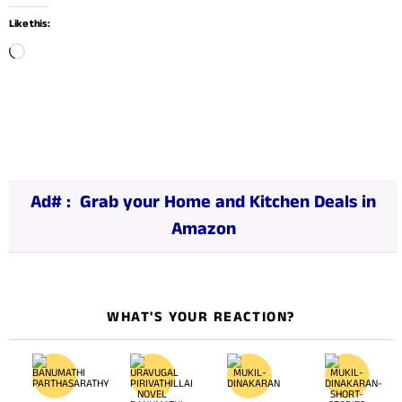
Like this:
L
o
a
d
i
n
Ad# :
Grab your Home and Kitchen Deals in
g
Amazon
…
WHAT'S YOUR REACTION?