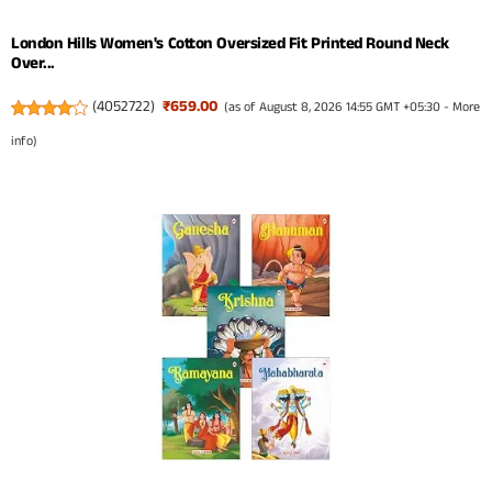
London Hills Women's Cotton Oversized Fit Printed Round Neck
Over...
(
4052722
)
₹659.00
(as of August 8, 2026 14:55 GMT +05:30 -
More
info
)