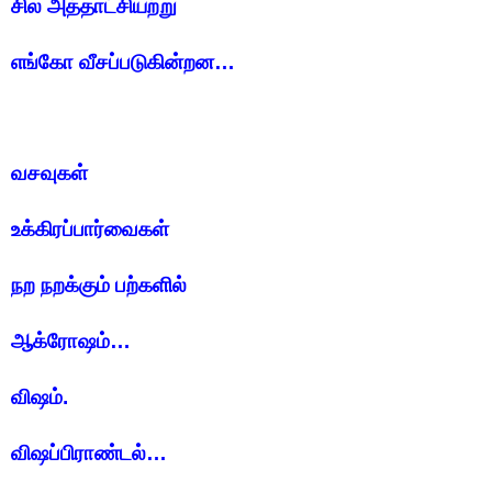
சில அத்தாட்சியற்று
எங்கோ வீசப்படுகின்றன…
வசவுகள்
உக்கிரப்பார்வைகள்
நற நறக்கும் பற்களில்
ஆக்ரோஷம்…
விஷம்.
விஷப்பிராண்டல்…