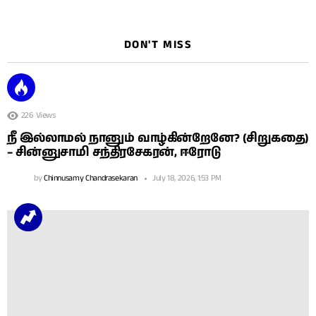
DON'T MISS
226
Views
நீ இல்லாமல் நானும் வாழ்கின்றேனே? (சிறுகதை)
– சின்னுசாமி சந்திரசேகரன், ஈரோடு
by
Chinnusamy Chandrasekaran
July 18, 2026, 1:53 PM