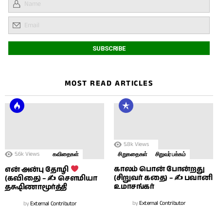
MOST READ ARTICLES
5.8k
Views
5.6k
Views
கவிதைகள்
சிறுகதைகள்
சிறுவர் பக்கம்
காலம் பொன் போன்றது
என் அன்பு தோழி
(சிறுவர் கதை) – ✍ பவானி
(கவிதை) – ✍ சௌமியா
உமாசங்கர்
தக்ஷிணாமூர்த்தி
by
External Contributor
by
External Contributor