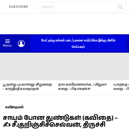
Search
SUBSCRIBE
for:
போட்டிக்கு உங்கள் படைப்புகளை சமர்ப்பிக்க இங்கு கிளிக்
LOGIN
Menu
செய்யவும்
LATEST
STORIES
பூ ஒன்று புயலானது! (சிறுகதை)
நாம கம்பீரமானவங்க…! (சிறுவர்
யாருக்கு 
– காந்திமதி உலகநாதன்
கதை) – பிரபாகரன்.M
கதை) – ப
கவிதைகள்
சாயம் போன துண்டுகள் (கவிதை) –
✍ சீ.குறிஞ்சிச்செல்வன், திருச்சி