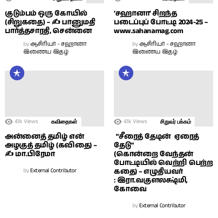
குடும்பம் ஒரு கோயில்
‘சஹானா’ சிறந்த
(சிறுகதை) – ✍ பானுமதி
படைப்புப் போட்டி 2024-25 –
பார்த்தசாரதி, சென்னை
www.sahanamag.com
by
ஆசிரியர் - சஹானா
by
ஆசிரியர் - சஹானா
இணைய இதழ்
இணைய இதழ்
4.1k
Views
4.1k
Views
கவிதைகள்
சிறுவர் பக்கம்
அன்னைத் தமிழ் என்
“சீரைத் தேடின் ஏரைத்
அழகுத் தமிழ் (கவிதை) –
தேடு”
✍ மா.பிரேமா
(கொன்றை வேந்தன்
போட்டியில் வெற்றி பெற்ற
by
External Contributor
கதை) – எழுதியவர்
: இரா.வகுளலக்ஷ்மி,
கோவை
by
External Contributor