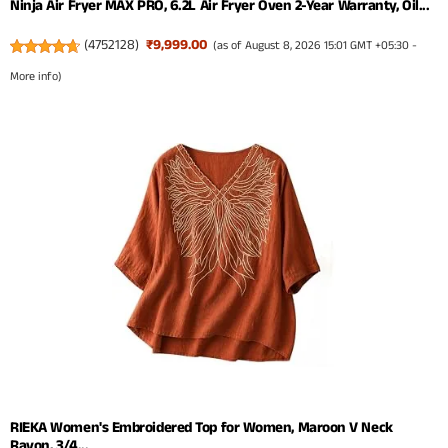
Ninja Air Fryer MAX PRO, 6.2L Air Fryer Oven 2-Year Warranty, Oil...
(
4752128
)
₹9,999.00
(as of August 8, 2026 15:01 GMT +05:30 -
More info
)
RIEKA Women's Embroidered Top for Women, Maroon V Neck
Rayon, 3/4...