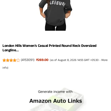
London Hills Women's Casual Printed Round Neck Oversized
Longline...
(
4153091
)
₹269.00
(as of August 8, 2026 14:55 GMT +05:30 -
More
info
)