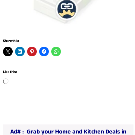
Share this:
Like this:
L
o
a
d
i
n
Ad# :
Grab your Home and Kitchen Deals in