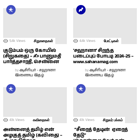
5.4k
Views
4.4k
Views
சிறுகதைகள்
போட்டிகள்
குடும்பம் ஒரு கோயில்
‘சஹானா’ சிறந்த
(சிறுகதை) – ✍ பானுமதி
படைப்புப் போட்டி 2024-25 –
பார்த்தசாரதி, சென்னை
www.sahanamag.com
by
ஆசிரியர் - சஹானா
by
ஆசிரியர் - சஹானா
இணைய இதழ்
இணைய இதழ்
4.1k
Views
4.1k
Views
கவிதைகள்
சிறுவர் பக்கம்
அன்னைத் தமிழ் என்
“சீரைத் தேடின் ஏரைத்
அழகுத் தமிழ் (கவிதை) –
தேடு”