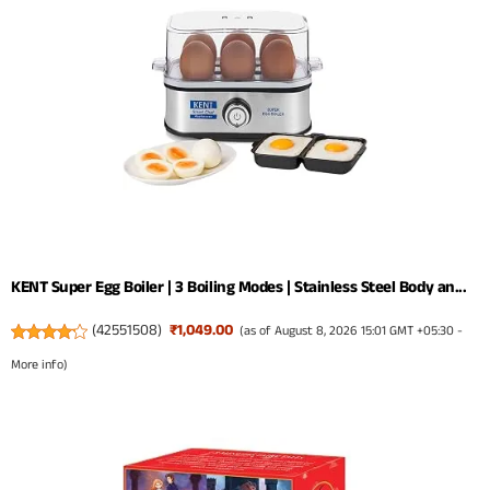
KENT Super Egg Boiler | 3 Boiling Modes | Stainless Steel Body an...
(
42551508
)
₹1,049.00
(as of August 8, 2026 15:01 GMT +05:30 -
More info
)