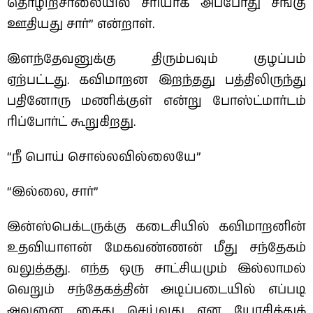
தொழிற்சாலையில் சரியாக அப்போது சங்கு
ஊதியது சார்” என்றாள்.
இளந்தேவனுக்கு திரும்பவும் குழப்பம்
ஏற்பட்டது. கவிமாறன இறந்தது பத்திலிருந்து
பதினோரு மணிக்குள் என்று போஸ்ட்மார்டம்
ரிப்போர்ட் கூறுகிறது.
“நீ பொய் சொல்லவில்லையே”
“இல்லை, சார்”
இன்ஸ்பெக்டருக்கு கடைசியில் கவிமாறனின்
உதவியாளன் மேகவண்ணன் மீது சந்தேகம்
வலுத்தது. எந்த ஒரு சாட்சியமும் இல்லாமல்
வெறும் சந்தேகத்தின் அடிப்படையில் எப்படி
அவனை கைது செய்வது என யோசித்துக்