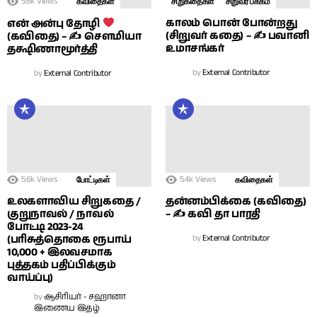
5.6k
Views
கவிதைகள்
சிறுகதைகள்
சிறுவர் பக்கம்
காலம் பொன் போன்றது
என் அன்பு தோழி
(சிறுவர் கதை) – ✍ பவானி
(கவிதை) – ✍ சௌமியா
உமாசங்கர்
தக்ஷிணாமூர்த்தி
by
External Contributor
by
External Contributor
5.6k
Views
5.4k
Views
போட்டிகள்
கவிதைகள்
உலகளாவிய சிறுகதை /
தன்னம்பிக்கை (கவிதை)
குறுநாவல் / நாவல்
– ✍ கவி தா பாரதி
போட்டி 2023-24
(பரிசுத்தொகை ரூபாய்
by
External Contributor
10,000 + இலவசமாக
புத்தகம் பதிப்பிக்கும்
வாய்ப்பு)
by
ஆசிரியர் - சஹானா
இணைய இதழ்