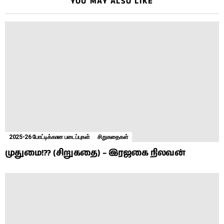
YOU MAY ALSO LIKE
2025-26 போட்டிக்கான படைப்புகள்
சிறுகதைகள்
முதுமை!?? (சிறுகதை) – இரஜகை நிலவன்