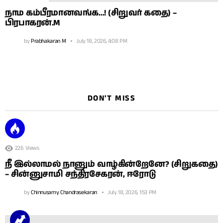
நாம கம்பீரமானவங்க…! (சிறுவர் கதை) –
பிரபாகரன்.M
by
Prabhakaran M
July 18, 2026, 4:08 PM
DON'T MISS
226
Views
நீ இல்லாமல் நானும் வாழ்கின்றேனே? (சிறுகதை)
– சின்னுசாமி சந்திரசேகரன், ஈரோடு
by
Chinnusamy Chandrasekaran
July 18, 2026, 1:53 PM