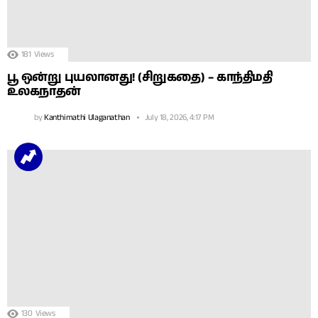
181
Views
பூ ஒன்று புயலானது! (சிறுகதை) – காந்திமதி
உலகநாதன்
by
Kanthimathi Ulaganathan
July 18, 2026, 4:17 PM
130
Views