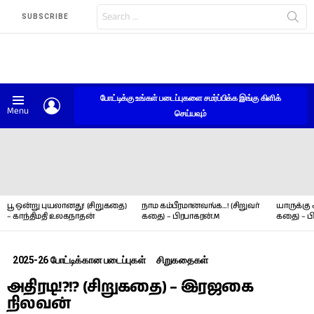
Search
SUBSCRIBE
for:
போட்டிக்கு உங்கள் படைப்புகளை சமர்ப்பிக்க இங்கு கிளிக்
LOGIN
Menu
செய்யவும்
LATEST
STORIES
பூ ஒன்று புயலானது! (சிறுகதை)
நாம கம்பீரமானவங்க…! (சிறுவர்
யாருக்கு 
– காந்திமதி உலகநாதன்
கதை) – பிரபாகரன்.M
கதை) – ப
2025-26 போட்டிக்கான படைப்புகள்
சிறுகதைகள்
அதிரடி!?!? (சிறுகதை) – இரஜகை
நிலவன்