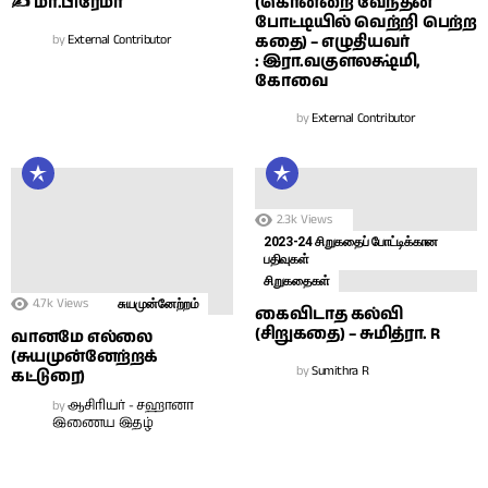
✍ மா.பிரேமா
(கொன்றை வேந்தன்
போட்டியில் வெற்றி பெற்ற
by
External Contributor
கதை) – எழுதியவர்
: இரா.வகுளலக்ஷ்மி,
கோவை
by
External Contributor
2.3k
Views
2023-24 சிறுகதைப் போட்டிக்கான
பதிவுகள்
சிறுகதைகள்
4.7k
Views
சுயமுன்னேற்றம்
கைவிடாத கல்வி
(சிறுகதை) – சுமித்ரா. R
வானமே எல்லை
(சுயமுன்னேற்றக்
by
Sumithra R
கட்டுரை)
by
ஆசிரியர் - சஹானா
இணைய இதழ்