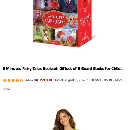
5 Minutes Fairy Tales Bookset: Giftset of 6 Board Books for Child...
(
445714
)
₹281.00
(as of August 8, 2026 15:01 GMT +05:30 -
More
info
)