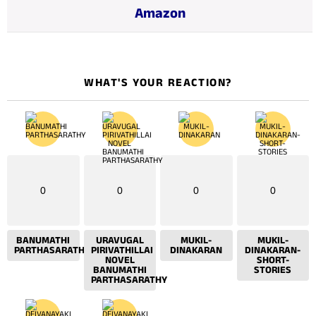
g
Amazon
…
WHAT'S YOUR REACTION?
0
0
0
0
BANUMATHI
URAVUGAL
MUKIL-
MUKIL-
PARTHASARATHY
PIRIVATHILLAI
DINAKARAN
DINAKARAN-
NOVEL
SHORT-
BANUMATHI
STORIES
PARTHASARATHY