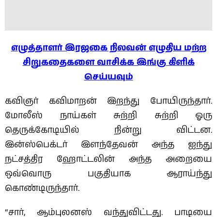
எ
ழுத்தாளர் இரஜகை நிலவன்
எழுதிய மற்ற
சிறுகதைகளை வாசிக்க இங்கு கிளிக்
செய்யவும்
கவிஞர் கவிமாறன் இறந்து போயிருந்தார்.
மோலீஸ் நாய்கள் சுற்றி சுற்றி ஓரு
தெருக்கோடியில் நின்று விட்டன.
இன்ஸ்பெக்டர் இளந்தேவன் அந்த ஐந்து
நட்சத்திர ஹோட்டலின் அந்த அறையை
ஒவ்வொரு பகுதியாக ஆராய்ந்து
கொண்டிருந்தார்.
“சார், ஆம்புலனஸ் வந்துவிட்டது. பாடியை