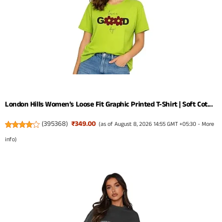
London Hills Women’s Loose Fit Graphic Printed T-Shirt | Soft Cot...
(
395368
)
₹349.00
(as of August 8, 2026 14:55 GMT +05:30 -
More
info
)