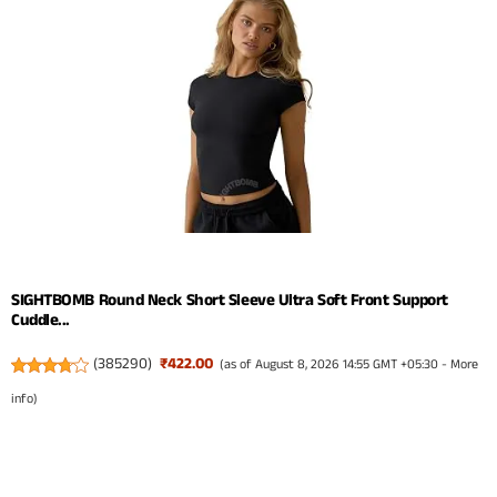
SIGHTBOMB Round Neck Short Sleeve Ultra Soft Front Support
Cuddle...
(
385290
)
₹422.00
(as of August 8, 2026 14:55 GMT +05:30 -
More
info
)