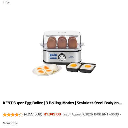
info
)
KENT Super Egg Boiler | 3 Boiling Modes | Stainless Steel Body an...
(
42551509
)
₹1,049.00
(as of August 7, 2026 15:00 GMT +05:30 -
More info
)