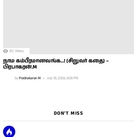
122
Views
நாம கம்பீரமானவங்க…! (சிறுவர் கதை) –
பிரபாகரன்.M
by
Prabhakaran M
July 18, 2026, 4:08 PM
DON'T MISS