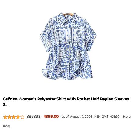
Gufrina Women's Polyester Shirt with Pocket Half Raglan Sleeves
S...
(
385893
)
₹355.00
(as of August 7, 2026 14:54 GMT +05:30 -
More
info
)