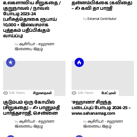
உலகளாவிய சிறுகதை /
தன்னம்பிக்கை (கவிதை)
குறுநாவல் / நாவல்
– ✍ கவி தா பாரதி
போட்டி 2023-24
(பரிசுத்தொகை ரூபாய்
by
External Contributor
10,000 + இலவசமாக
புத்தகம் பதிப்பிக்கும்
வாய்ப்பு)
by
ஆசிரியர் - சஹானா
இணைய இதழ்
5.4k
Views
4.4k
Views
சிறுகதைகள்
போட்டிகள்
குடும்பம் ஒரு கோயில்
‘சஹானா’ சிறந்த
(சிறுகதை) – ✍ பானுமதி
படைப்புப் போட்டி 2024-25 –
பார்த்தசாரதி, சென்னை
www.sahanamag.com
by
ஆசிரியர் - சஹானா
by
ஆசிரியர் - சஹானா
இணைய இதழ்
இணைய இதழ்