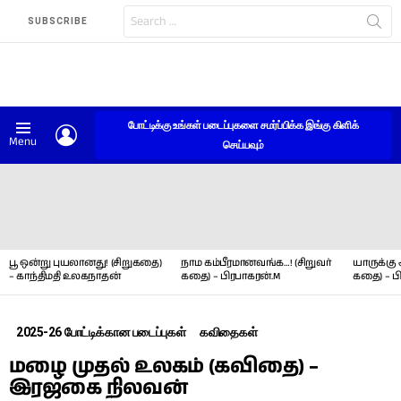
Search
SUBSCRIBE
for:
போட்டிக்கு உங்கள் படைப்புகளை சமர்ப்பிக்க இங்கு கிளிக்
LOGIN
Menu
செய்யவும்
LATEST
STORIES
பூ ஒன்று புயலானது! (சிறுகதை)
நாம கம்பீரமானவங்க…! (சிறுவர்
யாருக்கு 
– காந்திமதி உலகநாதன்
கதை) – பிரபாகரன்.M
கதை) – ப
2025-26 போட்டிக்கான படைப்புகள்
கவிதைகள்
மழை முதல் உலகம் (கவிதை) –
இரஜகை நிலவன்