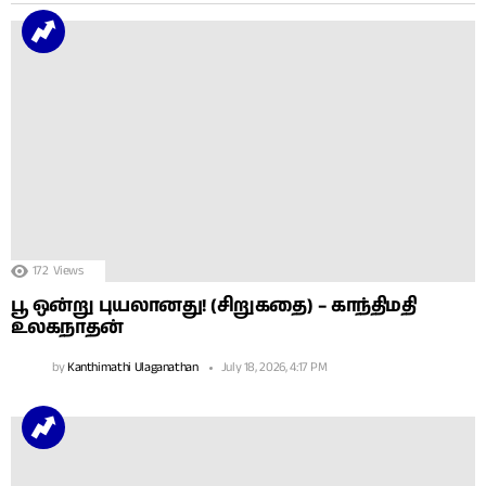
172
Views
பூ ஒன்று புயலானது! (சிறுகதை) – காந்திமதி
உலகநாதன்
by
Kanthimathi Ulaganathan
July 18, 2026, 4:17 PM