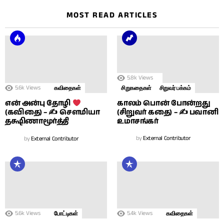
MOST READ ARTICLES
5.8k
Views
5.6k
Views
கவிதைகள்
சிறுகதைகள்
சிறுவர் பக்கம்
காலம் பொன் போன்றது
என் அன்பு தோழி
(சிறுவர் கதை) – ✍ பவானி
(கவிதை) – ✍ சௌமியா
உமாசங்கர்
தக்ஷிணாமூர்த்தி
by
External Contributor
by
External Contributor
5.6k
Views
5.4k
Views
போட்டிகள்
கவிதைகள்