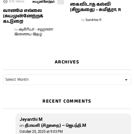
4.7k
Views
சுயமுன்னேற்றம்
கைவிடாத கல்வி
(சிறுகதை) – சுமித்ரா. R
வானமே எல்லை
(சுயமுன்னேற்றக்
by
Sumithra R
கட்டுரை)
by
ஆசிரியர் - சஹானா
இணைய இதழ்
ARCHIVES
Archives
RECENT COMMENTS
Jeyanthi M
on
தீபாவளி (சிறுகதை) – ஜெயந்தி.M
October 25, 2025 at 9:03 PM