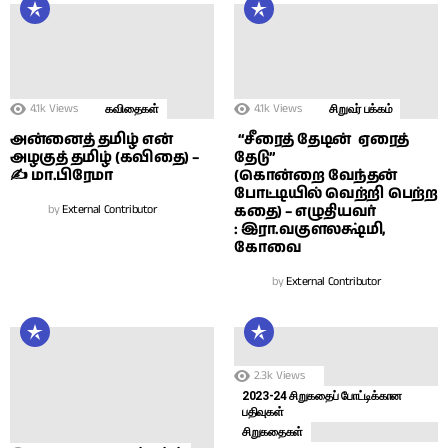
4.1k
Views
4.1k
Views
கவிதைகள்
சிறுவர் பக்கம்
அன்னைத் தமிழ் என்
“சீரைத் தேடின் ஏரைத்
அழகுத் தமிழ் (கவிதை) –
தேடு”
✍ மா.பிரேமா
(கொன்றை வேந்தன்
போட்டியில் வெற்றி பெற்ற
by
External Contributor
கதை) – எழுதியவர்
: இரா.வகுளலக்ஷ்மி,
கோவை
by
External Contributor
2.3k
Views
2023-24 சிறுகதைப் போட்டிக்கான
பதிவுகள்
சிறுகதைகள்