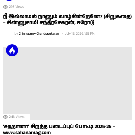
226
Views
நீ இல்லாமல் நானும் வாழ்கின்றேனே? (சிறுகதை)
– சின்னுசாமி சந்திரசேகரன், ஈரோடு
by
Chinnusamy Chandrasekaran
July 18, 2026, 1:53 PM
2.4k
Views
‘சஹானா’ சிறந்த படைப்புப் போட்டி 2025-26 –
www.sahanamag.com