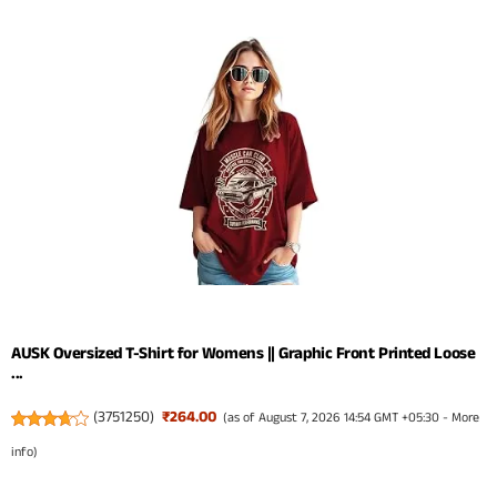
AUSK Oversized T-Shirt for Womens || Graphic Front Printed Loose
...
(
3751250
)
₹264.00
(as of August 7, 2026 14:54 GMT +05:30 -
More
info
)