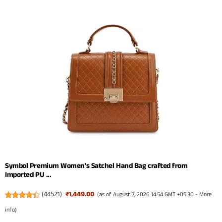
Symbol Premium Women's Satchel Hand Bag crafted from
Imported PU ...
(
44521
)
₹1,449.00
(as of August 7, 2026 14:54 GMT +05:30 -
More
info
)