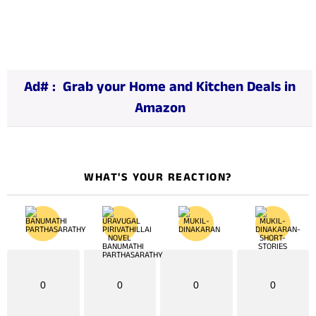
a
d
i
n
Ad# :
Grab your Home and Kitchen Deals in
g
Amazon
…
WHAT'S YOUR REACTION?
0
0
0
0