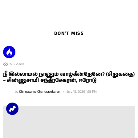
DON'T MISS
226
Views
நீ இல்லாமல் நானும் வாழ்கின்றேனே? (சிறுகதை)
– சின்னுசாமி சந்திரசேகரன், ஈரோடு
by
Chinnusamy Chandrasekaran
July 18, 2026, 1:53 PM