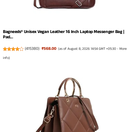
Bagneeds® Unisex Vegan Leather 16 Inch Laptop Messenger Bag |
Pad...
(
415380
)
₹568.00
(as of August 8, 2026 14:54 GMT +05:30 -
More
info
)