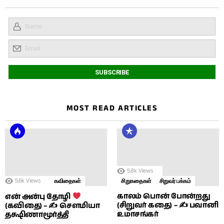
MOST READ ARTICLES
5.8k
Views
5.6k
Views
கவிதைகள்
சிறுகதைகள்
சிறுவர் பக்கம்
காலம் பொன் போன்றது
என் அன்பு தோழி
(சிறுவர் கதை) – ✍ பவானி
(கவிதை) – ✍ சௌமியா
உமாசங்கர்
தக்ஷிணாமூர்த்தி