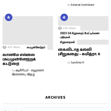
by
External Contributor
2.3k
Views
2023-24 சிறுகதைப் போட்டிக்கான
பதிவுகள்
சிறுகதைகள்
4.7k
Views
சுயமுன்னேற்றம்
கைவிடாத கல்வி
(சிறுகதை) – சுமித்ரா. R
வானமே எல்லை
(சுயமுன்னேற்றக்
by
Sumithra R
கட்டுரை)
by
ஆசிரியர் - சஹானா
இணைய இதழ்
ARCHIVES
Archives