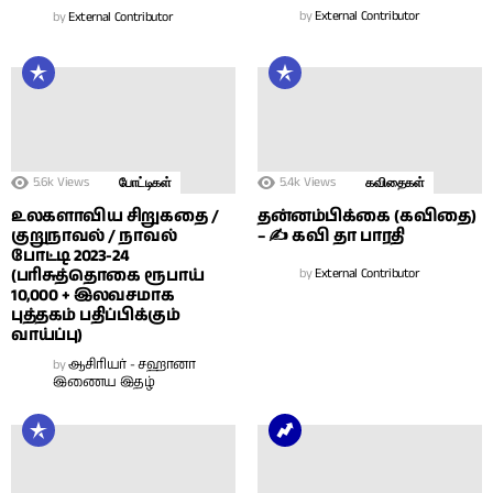
by
External Contributor
by
External Contributor
5.6k
Views
5.4k
Views
போட்டிகள்
கவிதைகள்
உலகளாவிய சிறுகதை /
தன்னம்பிக்கை (கவிதை)
குறுநாவல் / நாவல்
– ✍ கவி தா பாரதி
போட்டி 2023-24
(பரிசுத்தொகை ரூபாய்
by
External Contributor
10,000 + இலவசமாக
புத்தகம் பதிப்பிக்கும்
வாய்ப்பு)
by
ஆசிரியர் - சஹானா
இணைய இதழ்