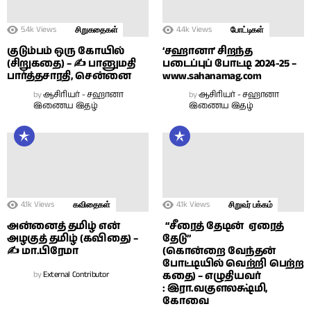
5.4k
Views
4.4k
Views
சிறுகதைகள்
போட்டிகள்
குடும்பம் ஒரு கோயில்
‘சஹானா’ சிறந்த
(சிறுகதை) – ✍ பானுமதி
படைப்புப் போட்டி 2024-25 –
பார்த்தசாரதி, சென்னை
www.sahanamag.com
by
ஆசிரியர் - சஹானா
by
ஆசிரியர் - சஹானா
இணைய இதழ்
இணைய இதழ்
4.1k
Views
4.1k
Views
கவிதைகள்
சிறுவர் பக்கம்
அன்னைத் தமிழ் என்
“சீரைத் தேடின் ஏரைத்
அழகுத் தமிழ் (கவிதை) –
தேடு”
✍ மா.பிரேமா
(கொன்றை வேந்தன்
போட்டியில் வெற்றி பெற்ற
by
External Contributor
கதை) – எழுதியவர்
: இரா.வகுளலக்ஷ்மி,
கோவை