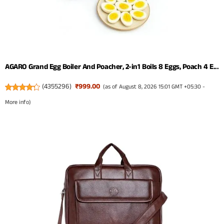
AGARO Grand Egg Boiler And Poacher, 2-in1 Boils 8 Eggs, Poach 4 E...
(
4355296
)
₹999.00
(as of August 8, 2026 15:01 GMT +05:30 -
More info
)