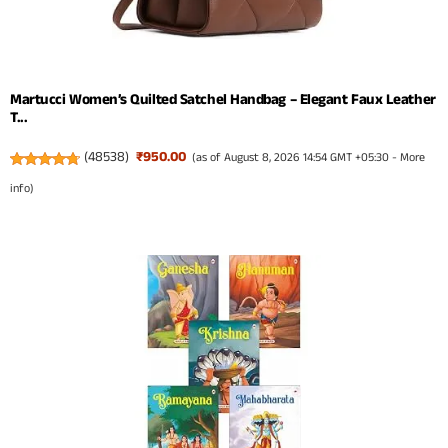
Martucci Women’s Quilted Satchel Handbag – Elegant Faux Leather
T...
(
48538
)
₹950.00
(as of August 8, 2026 14:54 GMT +05:30 -
More
info
)