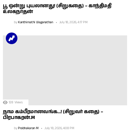
பூ ஒன்று புயலானது! (சிறுகதை) – காந்திமதி
உலகநாதன்
by
Kanthimathi Ulaganathan
July 18, 2026, 4:17 PM
128
Views
நாம கம்பீரமானவங்க…! (சிறுவர் கதை) –
பிரபாகரன்.M
by
Prabhakaran M
July 18, 2026, 4:08 PM