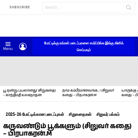
Search
SUBSCRIBE
for:
போட்டிக்கு உங்கள் படைப்புகளை சமர்ப்பிக்க இங்கு கிளிக்
LOGIN
Menu
செய்யவும்
LATEST
STORIES
பூ ஒன்று புயலானது! (சிறுகதை)
நாம கம்பீரமானவங்க…! (சிறுவர்
யாருக்கு 
– காந்திமதி உலகநாதன்
கதை) – பிரபாகரன்.M
கதை) – ப
2025-26 போட்டிக்கான படைப்புகள்
சிறுகதைகள்
சிறுவர் பக்கம்
கருவண்டும் பூக்களும் (சிறுவர் கதை)
– பிரபாகரன்.M