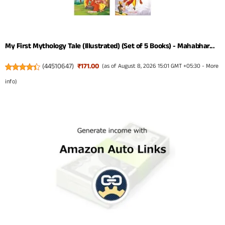
My First Mythology Tale (Illustrated) (Set of 5 Books) - Mahabhar...
(
44510647
)
₹171.00
(as of August 8, 2026 15:01 GMT +05:30 -
More
info
)