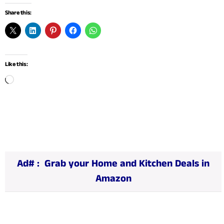
Share this:
Like this:
L
o
a
d
i
n
Ad# :
Grab your Home and Kitchen Deals in
g
Amazon
…