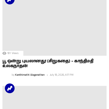
181
Views
பூ ஒன்று புயலானது! (சிறுகதை) – காந்திமதி
உலகநாதன்
by
Kanthimathi Ulaganathan
July 18, 2026, 4:17 PM