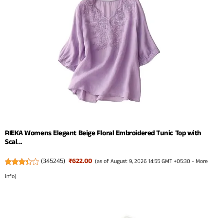
RIEKA Womens Elegant Beige Floral Embroidered Tunic Top with
Scal...
(
345245
)
₹622.00
(as of August 9, 2026 14:55 GMT +05:30 -
More
info
)