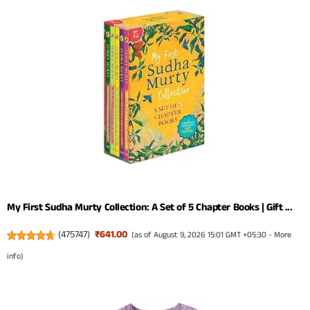
My First Sudha Murty Collection: A Set of 5 Chapter Books | Gift ...
(
475747
)
₹641.00
(as of August 9, 2026 15:01 GMT +05:30 -
More
info
)