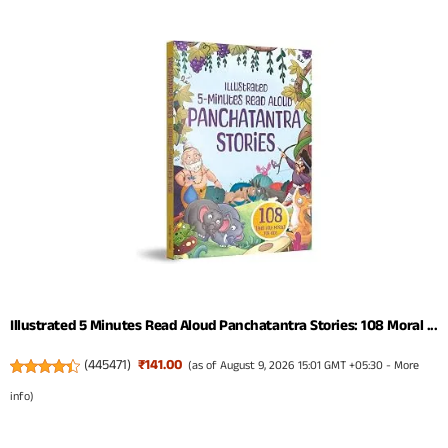
Illustrated 5 Minutes Read Aloud Panchatantra Stories: 108 Moral ...
(
445471
)
₹141.00
(as of August 9, 2026 15:01 GMT +05:30 -
More
info
)