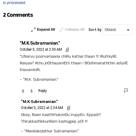
is processed.
2 Comments
Expand All
Collapse All
Sort by
“M.K.Subramanian.”
October 5, 2022 at 2:30 AM
“UNarvu poorvamaana chiRu kathai thaan !!! IRuthiyilE.
Illaiyaa? Athu jnOthayamEth thaan ! BOdhimaraththin adiyilE
thavaminRi.
– “M.K. Subramanian.”
Reply
“M.K.Subramanian.”
October 5, 2022 at 2:34 AM
Okay; Naan kaaththukonDu iruppEn. Eppadi?
ThirukkazhikkunRam kazhugaip pOl !!!
– “Mandakolathur Subramanian.”