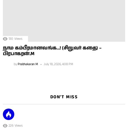
130
Views
நாம கம்பீரமானவங்க…! (சிறுவர் கதை) –
பிரபாகரன்.M
by
Prabhakaran M
July 18, 2026, 4:08 PM
DON'T MISS
226
Views