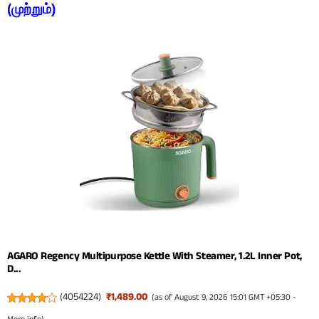
(முற்றும்)
AGARO Regency Multipurpose Kettle With Steamer, 1.2L Inner Pot,
D...
(
4054224
)
₹1,489.00
(as of August 9, 2026 15:01 GMT +05:30 -