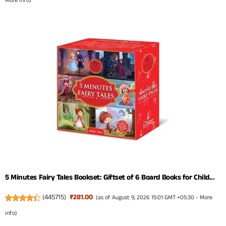
More info
)
5 Minutes Fairy Tales Bookset: Giftset of 6 Board Books for Child...
(
445715
)
₹281.00
(as of August 9, 2026 15:01 GMT +05:30 -
More
info
)