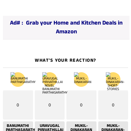
d
i
n
Ad# :
Grab your Home and Kitchen Deals in
g
Amazon
…
WHAT'S YOUR REACTION?
0
0
0
0
BANUMATHI
URAVUGAL
MUKIL-
MUKIL-
PARTHASARATHY
PIRIVATHILLAI
DINAKARAN
DINAKARAN-