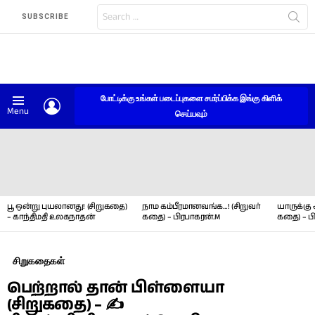
Search
SUBSCRIBE
for:
போட்டிக்கு உங்கள் படைப்புகளை சமர்ப்பிக்க இங்கு கிளிக்
LOGIN
Menu
செய்யவும்
LATEST
STORIES
பூ ஒன்று புயலானது! (சிறுகதை)
நாம கம்பீரமானவங்க…! (சிறுவர்
யாருக்கு 
– காந்திமதி உலகநாதன்
கதை) – பிரபாகரன்.M
கதை) – ப
சிறுகதைகள்
பெற்றால் தான் பிள்ளையா
(சிறுகதை) – ✍