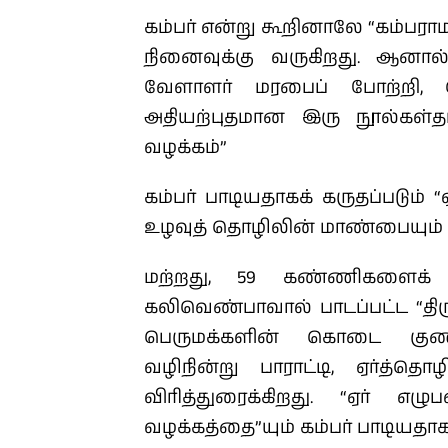
கம்பர் என்று கூறினாலே “கம்ப
நினைவுக்கு வருகிறது. ஆனால
வேளாளர் மரபைப் போற்றி, பொ
அதியற்புதமான இரு நூல்கள்தான
வழக்கம்”
கம்பர் பாடியதாகக் கருதப்படும் “
உழவுத் தொழிலின் மாண்பையும் க
மற்றது, 59 கண்ணிகளைக்
கலிவெண்பாவால் பாடப்பட்ட “தி
பெருமக்களின் கொடை குணத்தை
வழிநின்று பாராட்டி, ஏர்த்த
விரித்துரைக்கிறது. “ஏர் எழ
வழக்கத்தை”யும் கம்பர் பாடியதாகக