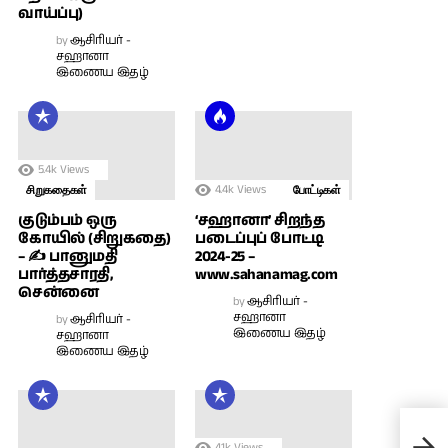
வாய்ப்பு)
by
ஆசிரியர் -
சஹானா
இணைய இதழ்
5.4k
Views
4.4k
Views
சிறுகதைகள்
போட்டிகள்
குடும்பம் ஒரு
‘சஹானா’ சிறந்த
கோயில் (சிறுகதை)
படைப்புப் போட்டி
– ✍ பானுமதி
2024-25 –
பார்த்தசாரதி,
www.sahanamag.com
சென்னை
by
ஆசிரியர் -
சஹானா
by
ஆசிரியர் -
இணைய இதழ்
சஹானா
இணைய இதழ்
உன்
4.1k
Views