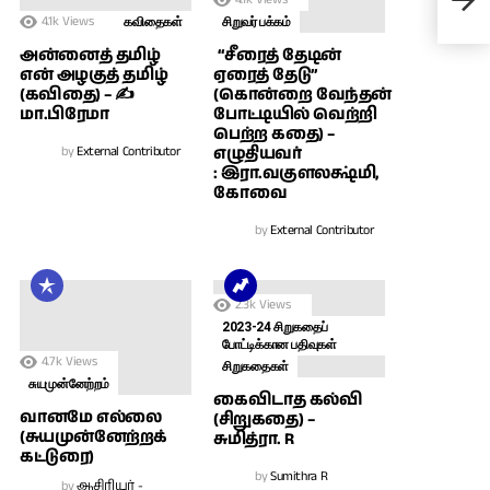
இர
4.1k
Views
கவிதைகள்
சிறுவர் பக்கம்
அன்னைத் தமிழ்
“சீரைத் தேடின்
என் அழகுத் தமிழ்
ஏரைத் தேடு”
(கவிதை) – ✍
(கொன்றை வேந்தன்
மா.பிரேமா
போட்டியில் வெற்றி
பெற்ற கதை) –
by
External Contributor
எழுதியவர்
: இரா.வகுளலக்ஷ்மி,
கோவை
by
External Contributor
2.3k
Views
2023-24 சிறுகதைப்
போட்டிக்கான பதிவுகள்
4.7k
Views
சிறுகதைகள்
சுயமுன்னேற்றம்
கைவிடாத கல்வி
வானமே எல்லை
(சிறுகதை) –
(சுயமுன்னேற்றக்
சுமித்ரா. R
கட்டுரை)
by
Sumithra R
by
ஆசிரியர் -