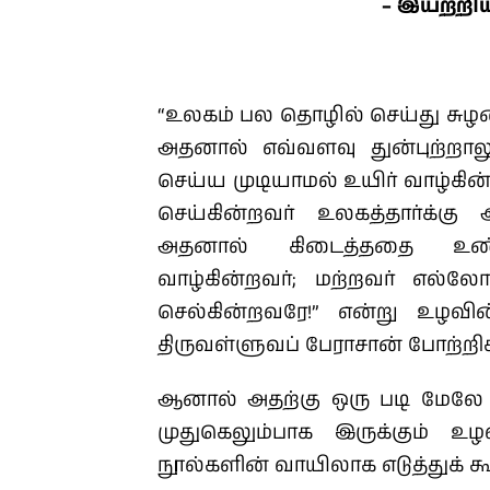
– இயற்றிய
“உலகம் பல தொழில் செய்து சுழன்ற
அதனால் எவ்வளவு துன்புற்றால
செய்ய முடியாமல் உயிர் வாழ்கின
செய்கின்றவர் உலகத்தார்க்க
அதனால் கிடைத்ததை உண்
வாழ்கின்றவர்; மற்றவர் எல்ல
செல்கின்றவரே!” என்று உழவ
திருவள்ளுவப் பேராசான் போற்றிக் 
ஆனால் அதற்கு ஒரு படி மேலே
முதுகெலும்பாக இருக்கும் உ
நூல்களின் வாயிலாக எடுத்துக் கூறி