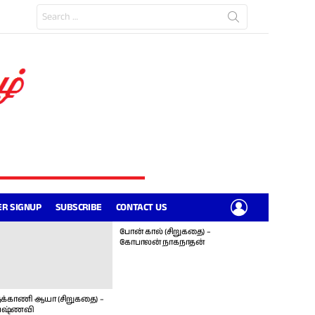
Search
for:
LOGIN
R SIGNUP
SUBSCRIBE
CONTACT US
போன் கால் (சிறுகதை) –
கோபாலன் நாகநாதன்
க்காணி ஆயா (சிறுகதை) –
ஷ்ணவி