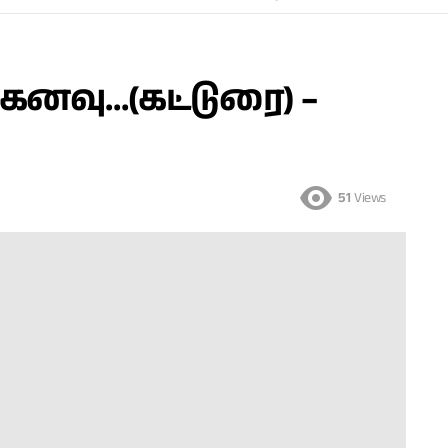
கனவு…(கட்டுரை) –
51
Views