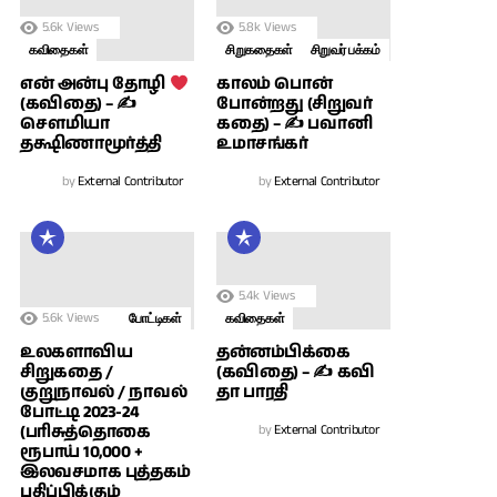
5.6k
Views
5.8k
Views
கவிதைகள்
சிறுகதைகள்
சிறுவர் பக்கம்
காலம் பொன்
என் அன்பு தோழி
போன்றது (சிறுவர்
(கவிதை) – ✍
கதை) – ✍ பவானி
சௌமியா
உமாசங்கர்
தக்ஷிணாமூர்த்தி
by
External Contributor
by
External Contributor
5.4k
Views
5.6k
Views
போட்டிகள்
கவிதைகள்
உலகளாவிய
தன்னம்பிக்கை
சிறுகதை /
(கவிதை) – ✍ கவி
குறுநாவல் / நாவல்
தா பாரதி
போட்டி 2023-24
(பரிசுத்தொகை
by
External Contributor
ரூபாய் 10,000 +
இலவசமாக புத்தகம்
பதிப்பிக்கும்