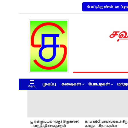
போட்டிக்கு உங்கள் படைப்புக
முகப்பு
கதைகள்
போட்டிகள்
மற்
Menu
LATEST
STORIES
பூ ஒன்று புயலானது! (சிறுகதை)
நாம கம்பீரமானவங்க…! (சிறு
– காந்திமதி உலகநாதன்
கதை) – பிரபாகரன்.M