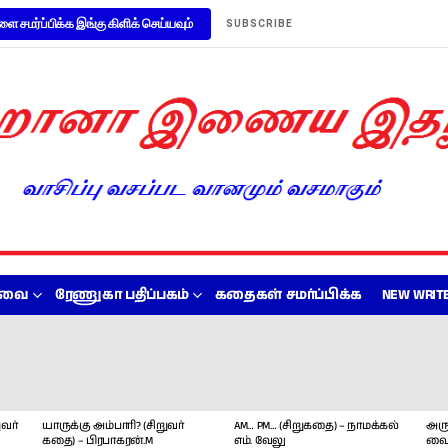
ளை சமர்ப்பிக்க இங்கு கிளிக் செய்யவும்
SUBSCRIBE
றவை
ரேணுகா பதிப்பகம்
கதைகள் சமர்ப்பிக்க
NEW WRITE
வர்
யாருக்கு அம்பாரி? (சிறுவர்
AM… PM… (சிறுகதை) – நாமக்கல்
அரு
கதை) – பிரபாகரன்.M
எம். வேலு
வை