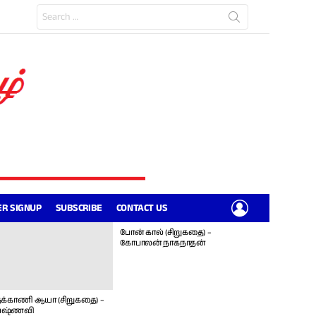
Search
for:
LOGIN
R SIGNUP
SUBSCRIBE
CONTACT US
போன் கால் (சிறுகதை) –
கோபாலன் நாகநாதன்
க்காணி ஆயா (சிறுகதை) –
ஷ்ணவி