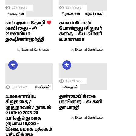
5.6k
Views
5.8k
Views
கவிதைகள்
சிறுகதைகள்
சிறுவர் பக்கம்
காலம் பொன்
என் அன்பு தோழி
போன்றது (சிறுவர்
(கவிதை) – ✍
கதை) – ✍ பவானி
சௌமியா
உமாசங்கர்
தக்ஷிணாமூர்த்தி
by
External Contributor
by
External Contributor
5.4k
Views
5.6k
Views
போட்டிகள்
கவிதைகள்
உலகளாவிய
தன்னம்பிக்கை
சிறுகதை /
(கவிதை) – ✍ கவி
குறுநாவல் / நாவல்
தா பாரதி
போட்டி 2023-24
(பரிசுத்தொகை
by
External Contributor
ரூபாய் 10,000 +
இலவசமாக புத்தகம்
பதிப்பிக்கும்