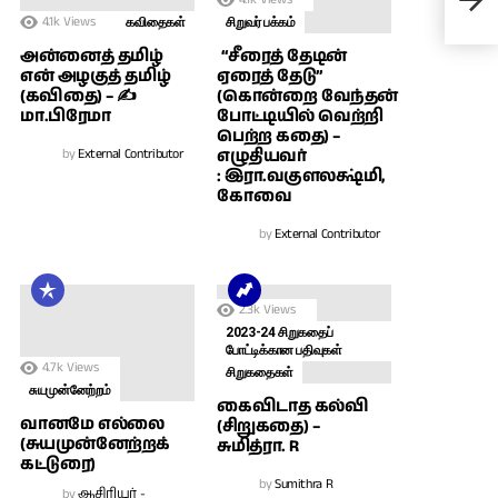
Entry
4.1k
Views
கவிதைகள்
சிறுவர் பக்கம்
அன்னைத் தமிழ்
“சீரைத் தேடின்
என் அழகுத் தமிழ்
ஏரைத் தேடு”
(கவிதை) – ✍
(கொன்றை வேந்தன்
மா.பிரேமா
போட்டியில் வெற்றி
பெற்ற கதை) –
by
External Contributor
எழுதியவர்
: இரா.வகுளலக்ஷ்மி,
கோவை
by
External Contributor
2.3k
Views
2023-24 சிறுகதைப்
போட்டிக்கான பதிவுகள்
4.7k
Views
சிறுகதைகள்
சுயமுன்னேற்றம்
கைவிடாத கல்வி
வானமே எல்லை
(சிறுகதை) –
(சுயமுன்னேற்றக்
சுமித்ரா. R
கட்டுரை)
by
Sumithra R
by
ஆசிரியர் -