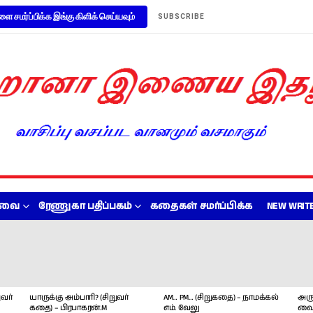
ளை சமர்ப்பிக்க இங்கு கிளிக் செய்யவும்
SUBSCRIBE
றவை
ரேணுகா பதிப்பகம்
கதைகள் சமர்ப்பிக்க
NEW WRITE
வர்
யாருக்கு அம்பாரி? (சிறுவர்
AM… PM… (சிறுகதை) – நாமக்கல்
அரு
கதை) – பிரபாகரன்.M
எம். வேலு
வை