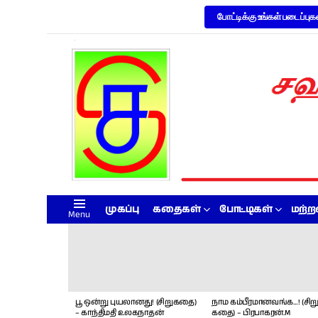
போட்டிக்கு உங்கள் படைப்புக
முகப்பு
கதைகள்
போட்டிகள்
மற்
Menu
LATEST
STORIES
பூ ஒன்று புயலானது! (சிறுகதை)
நாம கம்பீரமானவங்க…! (சிறு
– காந்திமதி உலகநாதன்
கதை) – பிரபாகரன்.M