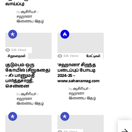
வாய்ப்பு)
by
ஆசிரியர் -
சஹானா
இணைய இதழ்
5.4k
Views
4.4k
Views
சிறுகதைகள்
போட்டிகள்
குடும்பம் ஒரு
‘சஹானா’ சிறந்த
கோயில் (சிறுகதை)
படைப்புப் போட்டி
– ✍ பானுமதி
2024-25 –
பார்த்தசாரதி,
www.sahanamag.com
சென்னை
by
ஆசிரியர் -
சஹானா
by
ஆசிரியர் -
இணைய இதழ்
சஹானா
இணைய இதழ்
வீட்
ஜானக
4.1k
Views