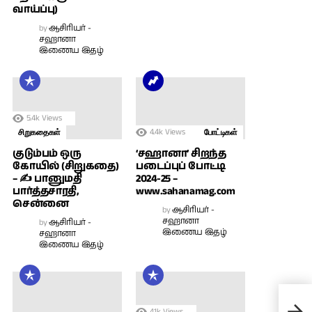
வாய்ப்பு)
by
ஆசிரியர் -
சஹானா
இணைய இதழ்
5.4k
Views
4.4k
Views
சிறுகதைகள்
போட்டிகள்
குடும்பம் ஒரு
‘சஹானா’ சிறந்த
கோயில் (சிறுகதை)
படைப்புப் போட்டி
– ✍ பானுமதி
2024-25 –
பார்த்தசாரதி,
www.sahanamag.com
சென்னை
by
ஆசிரியர் -
சஹானா
by
ஆசிரியர் -
இணைய இதழ்
சஹானா
இணைய இதழ்
வைர
4.1k
Views