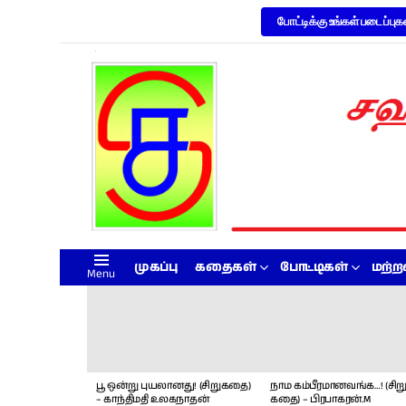
போட்டிக்கு உங்கள் படைப்புக
முகப்பு
கதைகள்
போட்டிகள்
மற்
Menu
LATEST
STORIES
பூ ஒன்று புயலானது! (சிறுகதை)
நாம கம்பீரமானவங்க…! (சிறு
– காந்திமதி உலகநாதன்
கதை) – பிரபாகரன்.M