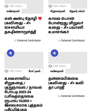
5.6k
Views
5.8k
Views
கவிதைகள்
சிறுகதைகள்
சிறுவர் பக்கம்
காலம் பொன்
என் அன்பு தோழி
போன்றது (சிறுவர்
(கவிதை) – ✍
கதை) – ✍ பவானி
சௌமியா
உமாசங்கர்
தக்ஷிணாமூர்த்தி
by
External Contributor
by
External Contributor
5.4k
Views
5.6k
Views
போட்டிகள்
கவிதைகள்
உலகளாவிய
தன்னம்பிக்கை
சிறுகதை /
(கவிதை) – ✍ கவி
குறுநாவல் / நாவல்
தா பாரதி
போட்டி 2023-24
(பரிசுத்தொகை
by
External Contributor
ரூபாய் 10,000 +
இலவசமாக புத்தகம்
பதிப்பிக்கும்