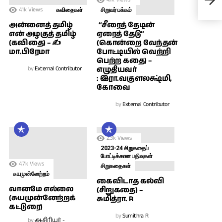
சுப
4.1k
Views
கவிதைகள்
சிறுவர் பக்கம்
அன்னைத் தமிழ்
“சீரைத் தேடின்
என் அழகுத் தமிழ்
ஏரைத் தேடு”
(கவிதை) – ✍
(கொன்றை வேந்தன்
மா.பிரேமா
போட்டியில் வெற்றி
பெற்ற கதை) –
by
External Contributor
எழுதியவர்
: இரா.வகுளலக்ஷ்மி,
கோவை
by
External Contributor
2.3k
Views
2023-24 சிறுகதைப்
போட்டிக்கான பதிவுகள்
4.7k
Views
சிறுகதைகள்
சுயமுன்னேற்றம்
கைவிடாத கல்வி
வானமே எல்லை
(சிறுகதை) –
(சுயமுன்னேற்றக்
சுமித்ரா. R
கட்டுரை)
by
Sumithra R
by
ஆசிரியர் -