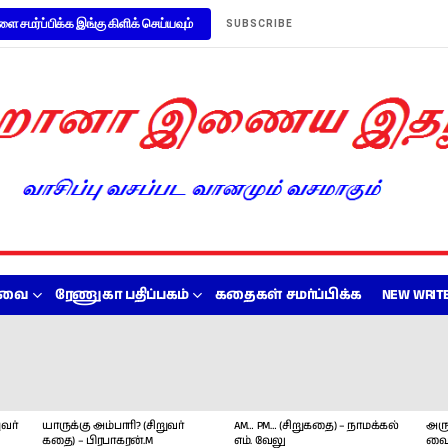
ளை சமர்ப்பிக்க இங்கு கிளிக் செய்யவும்
SUBSCRIBE
றவை
ரேணுகா பதிப்பகம்
கதைகள் சமர்ப்பிக்க
NEW WRITE
வர்
யாருக்கு அம்பாரி? (சிறுவர்
AM… PM… (சிறுகதை) – நாமக்கல்
அரு
கதை) – பிரபாகரன்.M
எம். வேலு
வை