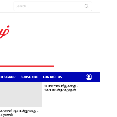
Search
for:
LOGIN
R SIGNUP
SUBSCRIBE
CONTACT US
போன் கால் (சிறுகதை) –
கோபாலன் நாகநாதன்
க்காணி ஆயா (சிறுகதை) –
ஷ்ணவி