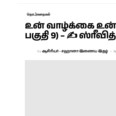
தொடர்கதைகள்
உன் வாழ்க்கை உன்
பகுதி 9) – ✍ ஸ்ரீவ
by
ஆசிரியர் - சஹானா இணைய இதழ்
A