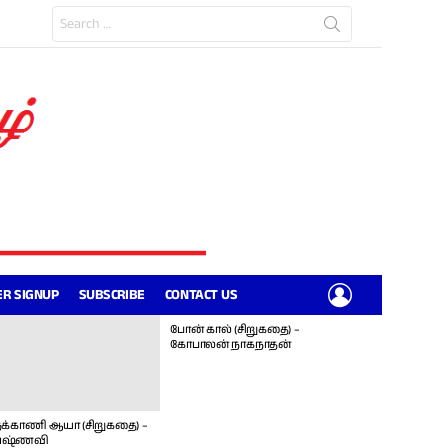
Search
for:
LOGIN
R SIGNUP
SUBSCRIBE
CONTACT US
போன் கால் (சிறுகதை) –
கோபாலன் நாகநாதன்
க்காணி ஆயா (சிறுகதை) –
ஷ்ணவி