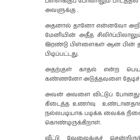
பள்ளிக்குப் போனாலும் பாடத்தில
அவளுக்கு .
அதனால் தானோ என்னவோ அறிய
மேனியின் அதீத சிலிர்ப்பிலா
இரண்டு பிள்ளைகள் ஆன பின் த
பிடிப்பட்டது.
அதற்குள் காதல் என்ற பெ
கண்ணனோ அடுத்தவளை தேடிச் செ
அவன் அவளை விட்டுப் போனதும
கிடைத்த உணர்வு உண்டானதால
நல்லபடியாக படிக்க வைக்க நின
கொண்டிருக்கிறாள்.
வீட்டு வேலைக்குச் சென்றி