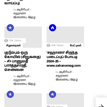
வாய்ப்பு)
by
ஆசிரியர் -
சஹானா
இணைய இதழ்
5.4k
Views
4.4k
Views
சிறுகதைகள்
போட்டிகள்
குடும்பம் ஒரு
‘சஹானா’ சிறந்த
கோயில் (சிறுகதை)
படைப்புப் போட்டி
– ✍ பானுமதி
2024-25 –
பார்த்தசாரதி,
www.sahanamag.com
சென்னை
by
ஆசிரியர் -
சஹானா
by
ஆசிரியர் -
இணைய இதழ்
சஹானா
இணைய இதழ்
எண்
(தொ
4.1k
Views