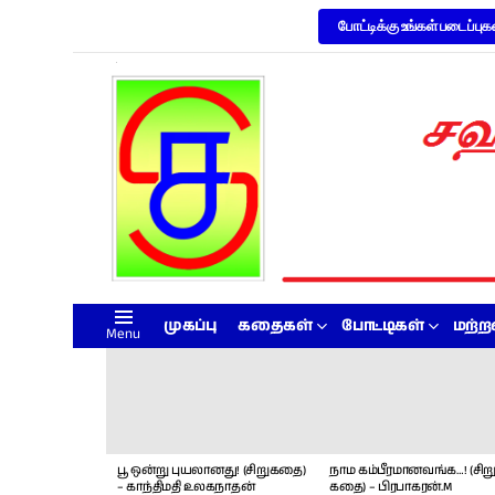
போட்டிக்கு உங்கள் படைப்புக
முகப்பு
கதைகள்
போட்டிகள்
மற்
Menu
LATEST
STORIES
பூ ஒன்று புயலானது! (சிறுகதை)
நாம கம்பீரமானவங்க…! (சிறு
– காந்திமதி உலகநாதன்
கதை) – பிரபாகரன்.M