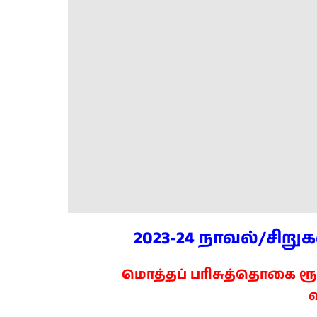
2023-24 நாவல்/சிறு
மொத்தப் பரிசுத்தொகை ரூபாய்
வ