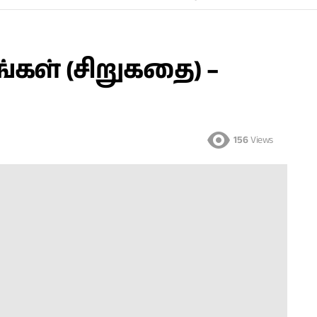
ள் (சிறுகதை) –
156
Views