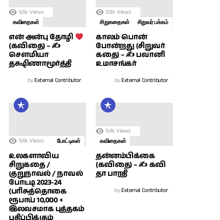
5.6k
Views
5.8k
Views
கவிதைகள்
சிறுகதைகள்
சிறுவர் பக்கம்
காலம் பொன்
என் அன்பு தோழி
போன்றது (சிறுவர்
(கவிதை) – ✍
கதை) – ✍ பவானி
சௌமியா
உமாசங்கர்
தக்ஷிணாமூர்த்தி
by
External Contributor
by
External Contributor
5.4k
Views
5.6k
Views
போட்டிகள்
கவிதைகள்
உலகளாவிய
தன்னம்பிக்கை
சிறுகதை /
(கவிதை) – ✍ கவி
குறுநாவல் / நாவல்
தா பாரதி
போட்டி 2023-24
(பரிசுத்தொகை
by
External Contributor
ரூபாய் 10,000 +
இலவசமாக புத்தகம்
பதிப்பிக்கும்