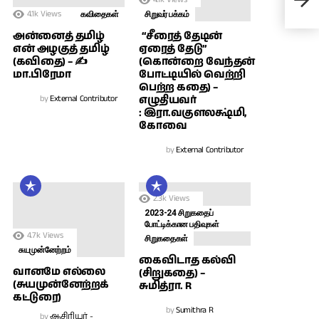
அர
4.1k
Views
கவிதைகள்
சிறுவர் பக்கம்
அன்னைத் தமிழ்
“சீரைத் தேடின்
என் அழகுத் தமிழ்
ஏரைத் தேடு”
(கவிதை) – ✍
(கொன்றை வேந்தன்
மா.பிரேமா
போட்டியில் வெற்றி
பெற்ற கதை) –
by
External Contributor
எழுதியவர்
: இரா.வகுளலக்ஷ்மி,
கோவை
by
External Contributor
2.3k
Views
2023-24 சிறுகதைப்
போட்டிக்கான பதிவுகள்
4.7k
Views
சிறுகதைகள்
சுயமுன்னேற்றம்
கைவிடாத கல்வி
வானமே எல்லை
(சிறுகதை) –
(சுயமுன்னேற்றக்
சுமித்ரா. R
கட்டுரை)
by
Sumithra R
by
ஆசிரியர் -