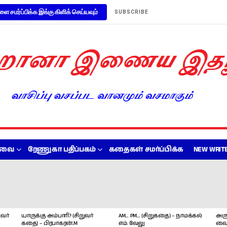
ளை சமர்ப்பிக்க இங்கு கிளிக் செய்யவும்
SUBSCRIBE
றவை
ரேணுகா பதிப்பகம்
கதைகள் சமர்ப்பிக்க
NEW WRITE
வர்
யாருக்கு அம்பாரி? (சிறுவர்
AM… PM… (சிறுகதை) – நாமக்கல்
அரு
கதை) – பிரபாகரன்.M
எம். வேலு
வை