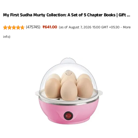
My First Sudha Murty Collection: A Set of 5 Chapter Books | Gift ...
(
475745
)
₹641.00
(as of August 7, 2026 15:00 GMT +05:30 -
More
info
)