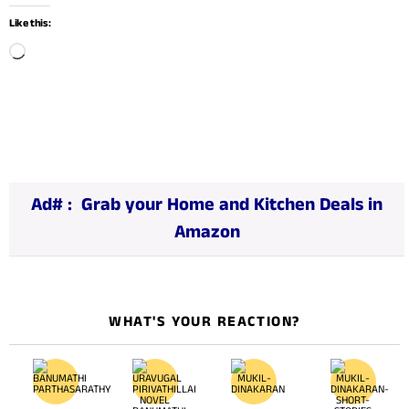
Like this:
L
o
a
d
i
n
Ad# :
Grab your Home and Kitchen Deals in
g
Amazon
…
WHAT'S YOUR REACTION?