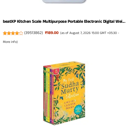
beatXP Kitchen Scale Multipurpose Portable Electronic Digital Wei...
(
39513862
)
₹189.00
(as of August 7, 2026 15:00 GMT +05:30 -
More info
)