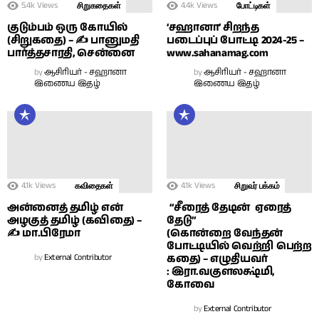
5.4k
Views
4.4k
Views
சிறுகதைகள்
போட்டிகள்
குடும்பம் ஒரு கோயில்
‘சஹானா’ சிறந்த
(சிறுகதை) – ✍ பானுமதி
படைப்புப் போட்டி 2024-25 –
பார்த்தசாரதி, சென்னை
www.sahanamag.com
by
ஆசிரியர் - சஹானா
by
ஆசிரியர் - சஹானா
இணைய இதழ்
இணைய இதழ்
4.1k
Views
4.1k
Views
கவிதைகள்
சிறுவர் பக்கம்
அன்னைத் தமிழ் என்
“சீரைத் தேடின் ஏரைத்
அழகுத் தமிழ் (கவிதை) –
தேடு”
✍ மா.பிரேமா
(கொன்றை வேந்தன்
போட்டியில் வெற்றி பெற்ற
by
External Contributor
கதை) – எழுதியவர்
: இரா.வகுளலக்ஷ்மி,
கோவை
by
External Contributor