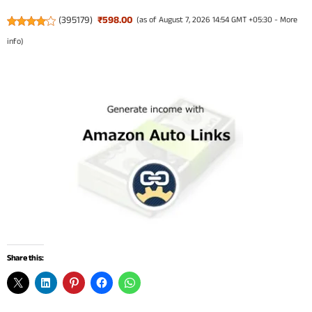
(
395179
)
₹598.00
(as of August 7, 2026 14:54 GMT +05:30 -
More
info
)
Share this: