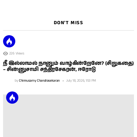
DON'T MISS
226
Views
நீ இல்லாமல் நானும் வாழ்கின்றேனே? (சிறுகதை)
– சின்னுசாமி சந்திரசேகரன், ஈரோடு
by
Chinnusamy Chandrasekaran
July 18, 2026, 1:53 PM