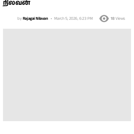
நிலவன்
by
Rajagai Nilavan
March 5, 2026, 6:23 PM
18
Views