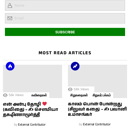
MOST READ ARTICLES
5.8k
Views
5.6k
Views
கவிதைகள்
சிறுகதைகள்
சிறுவர் பக்கம்
காலம் பொன் போன்றது
என் அன்பு தோழி
(சிறுவர் கதை) – ✍ பவானி
(கவிதை) – ✍ சௌமியா
உமாசங்கர்
தக்ஷிணாமூர்த்தி
by
External Contributor
by
External Contributor