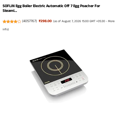
SOFLIN Egg Boiler Electric Automatic Off 7 Egg Poacher For
Steami...
(
4057767
)
₹298.00
(as of August 7, 2026 15:00 GMT +05:30 -
More
info
)