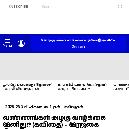
Search
SUBSCRIBE
for:
போட்டிக்கு உங்கள் படைப்புகளை சமர்ப்பிக்க இங்கு கிளிக்
LOGIN
Menu
செய்யவும்
LATEST
STORIES
பூ ஒன்று புயலானது! (சிறுகதை)
நாம கம்பீரமானவங்க…! (சிறுவர்
யாருக்கு 
– காந்திமதி உலகநாதன்
கதை) – பிரபாகரன்.M
கதை) – ப
2025-26 போட்டிக்கான படைப்புகள்
கவிதைகள்
வண்ணங்கள் அழகு வாழ்க்கை
இனிது!? (கவிதை) – இரஜகை