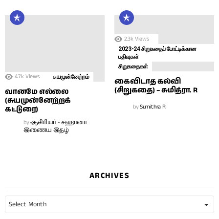
2.3k
Views
2023-24 சிறுகதைப் போட்டிக்கான
பதிவுகள்
சிறுகதைகள்
4.7k
Views
சுயமுன்னேற்றம்
கைவிடாத கல்வி
(சிறுகதை) – சுமித்ரா. R
வானமே எல்லை
(சுயமுன்னேற்றக்
by
Sumithra R
கட்டுரை)
by
ஆசிரியர் - சஹானா
இணைய இதழ்
ARCHIVES
Archives