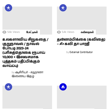
5.6k
Views
5.4k
Views
போட்டிகள்
கவிதைகள்
உலகளாவிய சிறுகதை /
தன்னம்பிக்கை (கவிதை)
குறுநாவல் / நாவல்
– ✍ கவி தா பாரதி
போட்டி 2023-24
(பரிசுத்தொகை ரூபாய்
by
External Contributor
10,000 + இலவசமாக
புத்தகம் பதிப்பிக்கும்
வாய்ப்பு)
by
ஆசிரியர் - சஹானா
இணைய இதழ்