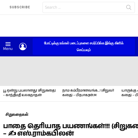
Search
SUBSCRIBE
for:
போட்டிக்கு உங்கள் படைப்புகளை சமர்ப்பிக்க இங்கு கிளிக்
LOGIN
Menu
செய்யவும்
LATEST
STORIES
பூ ஒன்று புயலானது! (சிறுகதை)
நாம கம்பீரமானவங்க…! (சிறுவர்
யாருக்கு 
– காந்திமதி உலகநாதன்
கதை) – பிரபாகரன்.M
கதை) – ப
சிறுகதைகள்
பாதை தெரியாத பயணங்கள்!!! (சிறுக
– ✍ எஸ்.ராம்கபிலன்