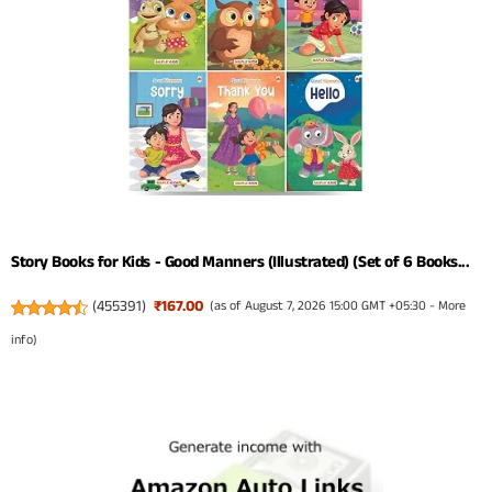
Story Books for Kids - Good Manners (Illustrated) (Set of 6 Books...
(
455391
)
₹167.00
(as of August 7, 2026 15:00 GMT +05:30 -
More
info
)