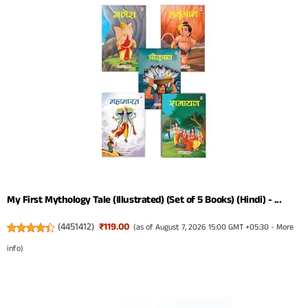
My First Mythology Tale (Illustrated) (Set of 5 Books) (Hindi) - ...
(
4451412
)
₹119.00
(as of August 7, 2026 15:00 GMT +05:30 -
More
info
)