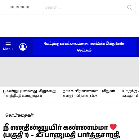
Search
SUBSCRIBE
for:
போட்டிக்கு உங்கள் படைப்புகளை சமர்ப்பிக்க இங்கு கிளிக்
LOGIN
Menu
செய்யவும்
LATEST
STORIES
பூ ஒன்று புயலானது! (சிறுகதை)
நாம கம்பீரமானவங்க…! (சிறுவர்
யாருக்கு 
– காந்திமதி உலகநாதன்
கதை) – பிரபாகரன்.M
கதை) – ப
தொடர்கதைகள்
நீ எனதின்னுயிர் கண்ணம்மா
(பகுதி 1) – ✍ பானுமதி பார்த்தசாரதி,