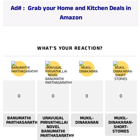
n
Ad# :
Grab your Home and Kitchen Deals in
g
Amazon
…
WHAT'S YOUR REACTION?
0
0
0
0
BANUMATHI
URAVUGAL
MUKIL-
MUKIL-
PARTHASARATHY
PIRIVATHILLAI
DINAKARAN
DINAKARAN-
NOVEL
SHORT-
BANUMATHI
STORIES
PARTHASARATHY