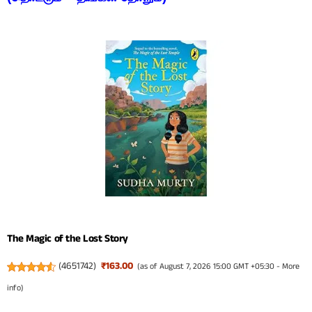
The Magic of the Lost Story
(
4651742
)
₹163.00
(as of August 7, 2026 15:00 GMT +05:30 -
More
info
)