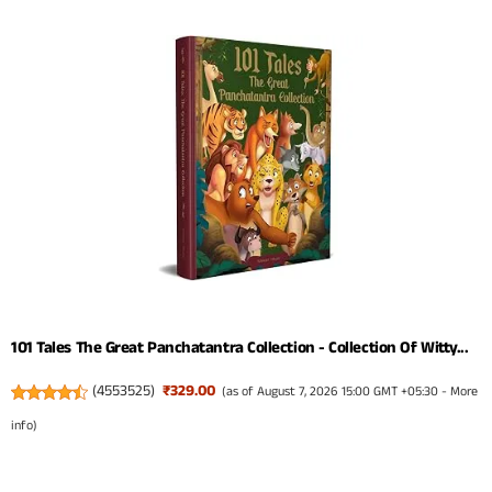
101 Tales The Great Panchatantra Collection - Collection Of Witty...
(
4553525
)
₹329.00
(as of August 7, 2026 15:00 GMT +05:30 -
More
info
)