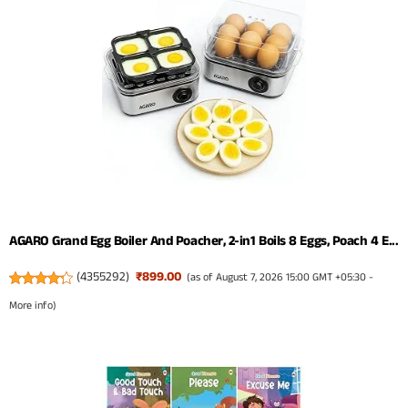
AGARO Grand Egg Boiler And Poacher, 2-in1 Boils 8 Eggs, Poach 4 E...
(
4355292
)
₹899.00
(as of August 7, 2026 15:00 GMT +05:30 -
More info
)