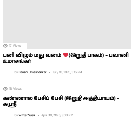
17
Views
பனி விழும் மது வனம்
(இறுதி பாகம்) – பவானி
உமாசங்கர்
by
Bavani Umashankar
July 18, 2026, 3:16 PM
18
Views
கண்ணால பேசிப் பேசி (இறுதி அத்தியாயம்) –
சுஶ்ரீ
by
Writer Susri
April 30, 2026, 3:00 PM