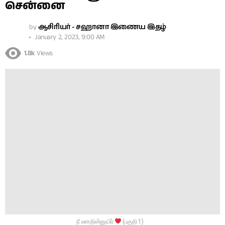
சென்னை
by
ஆசிரியர் - சஹானா இணைய இதழ்
January 2, 2023, 9:00 AM
1.8k
Views
நீ எனதின்னுயிர்
(பகுதி 1)