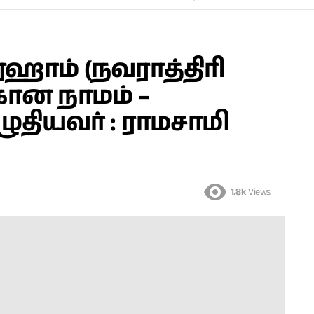
ஹாம் (நவராத்திரி
ான நாமம் –
ழுதியவர் : ராமசாமி
1.8k
Views