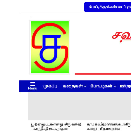
போட்டிக்கு உங்கள் படைப்புக
முகப்பு
கதைகள்
போட்டிகள்
மற்
Menu
LATEST
STORIES
பூ ஒன்று புயலானது! (சிறுகதை)
நாம கம்பீரமானவங்க…! (சிறு
– காந்திமதி உலகநாதன்
கதை) – பிரபாகரன்.M