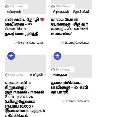
5.6k
Views
5.8k
Views
கவிதைகள்
சிறுகதைகள்
சிறுவர் பக்கம்
காலம் பொன்
என் அன்பு தோழி
போன்றது (சிறுவர்
(கவிதை) – ✍
கதை) – ✍ பவானி
சௌமியா
உமாசங்கர்
தக்ஷிணாமூர்த்தி
by
External Contributor
by
External Contributor
5.4k
Views
5.6k
Views
போட்டிகள்
கவிதைகள்
உலகளாவிய
தன்னம்பிக்கை
சிறுகதை /
(கவிதை) – ✍ கவி
குறுநாவல் / நாவல்
தா பாரதி
போட்டி 2023-24
(பரிசுத்தொகை
by
External Contributor
ரூபாய் 10,000 +
இலவசமாக புத்தகம்
பதிப்பிக்கும்