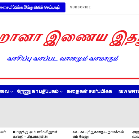
ளை சமர்ப்பிக்க இங்கு கிளிக் செய்யவும்
SUBSCRIBE
றவை
ரேணுகா பதிப்பகம்
கதைகள் சமர்ப்பிக்க
NEW WRITE
வர்
யாருக்கு அம்பாரி? (சிறுவர்
AM… PM… (சிறுகதை) – நாமக்கல்
அரு
கதை) – பிரபாகரன்.M
எம். வேலு
வை