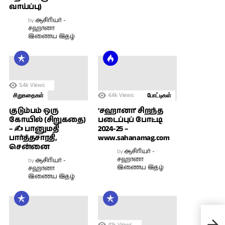
வாய்ப்பு)
by
ஆசிரியர் -
சஹானா
இணைய இதழ்
5.4k
Views
4.4k
Views
சிறுகதைகள்
போட்டிகள்
குடும்பம் ஒரு
‘சஹானா’ சிறந்த
கோயில் (சிறுகதை)
படைப்புப் போட்டி
– ✍ பானுமதி
2024-25 –
பார்த்தசாரதி,
www.sahanamag.com
சென்னை
by
ஆசிரியர் -
சஹானா
by
ஆசிரியர் -
இணைய இதழ்
சஹானா
இணைய இதழ்
நவர
அலங
4.1k
Views