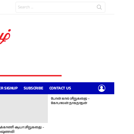
Search
for:
LOGIN
R SIGNUP
SUBSCRIBE
CONTACT US
போன் கால் (சிறுகதை) –
கோபாலன் நாகநாதன்
க்காணி ஆயா (சிறுகதை) –
ஷ்ணவி