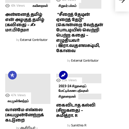
நிவே
4.1k
Views
எழுத
கவிதைகள்
சிறுவர் பக்கம்
அன்னைத் தமிழ்
“சீரைத் தேடின்
என் அழகுத் தமிழ்
ஏரைத் தேடு”
(கவிதை) – ✍
(கொன்றை வேந்தன்
மா.பிரேமா
போட்டியில் வெற்றி
பெற்ற கதை) –
by
External Contributor
எழுதியவர்
: இரா.வகுளலக்ஷ்மி,
கோவை
by
External Contributor
2.3k
Views
2023-24 சிறுகதைப்
போட்டிக்கான பதிவுகள்
4.7k
Views
சிறுகதைகள்
சுயமுன்னேற்றம்
கைவிடாத கல்வி
வானமே எல்லை
(சிறுகதை) –
(சுயமுன்னேற்றக்
சுமித்ரா. R
கட்டுரை)
by
Sumithra R
by
ஆசிரியர் -