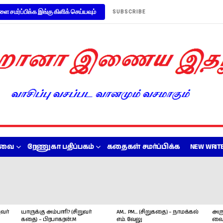
ளை சமர்ப்பிக்க இங்கு கிளிக் செய்யவும்
SUBSCRIBE
றவை
ரேணுகா பதிப்பகம்
கதைகள் சமர்ப்பிக்க
NEW WRITE
வர்
யாருக்கு அம்பாரி? (சிறுவர்
AM… PM… (சிறுகதை) – நாமக்கல்
அரு
கதை) – பிரபாகரன்.M
எம். வேலு
வை