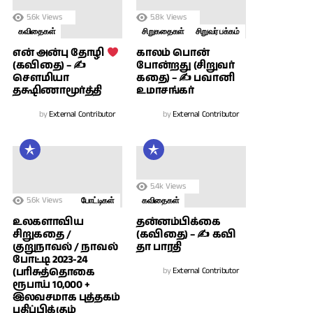
5.6k
Views
5.8k
Views
கவிதைகள்
சிறுகதைகள்
சிறுவர் பக்கம்
காலம் பொன்
என் அன்பு தோழி
போன்றது (சிறுவர்
(கவிதை) – ✍
கதை) – ✍ பவானி
சௌமியா
உமாசங்கர்
தக்ஷிணாமூர்த்தி
by
External Contributor
by
External Contributor
5.4k
Views
5.6k
Views
போட்டிகள்
கவிதைகள்
உலகளாவிய
தன்னம்பிக்கை
சிறுகதை /
(கவிதை) – ✍ கவி
குறுநாவல் / நாவல்
தா பாரதி
போட்டி 2023-24
(பரிசுத்தொகை
by
External Contributor
ரூபாய் 10,000 +
இலவசமாக புத்தகம்
பதிப்பிக்கும்