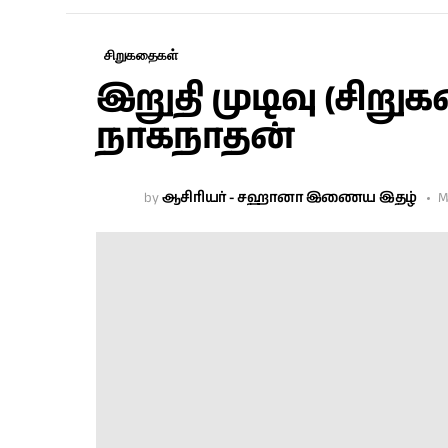
சிறுகதைகள்
இறுதி முடிவு (சிற
நாகநாதன்
by
ஆசிரியர் - சஹானா இணைய இதழ்
M