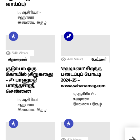
வாய்ப்பு)
by
ஆசிரியர் -
சஹானா
இணைய இதழ்
5.4k
Views
4.4k
Views
சிறுகதைகள்
போட்டிகள்
குடும்பம் ஒரு
‘சஹானா’ சிறந்த
கோயில் (சிறுகதை)
படைப்புப் போட்டி
– ✍ பானுமதி
2024-25 –
பார்த்தசாரதி,
www.sahanamag.com
சென்னை
by
ஆசிரியர் -
சஹானா
by
ஆசிரியர் -
இணைய இதழ்
சஹானா
இணைய இதழ்
உன்
– பக
4.1k
Views