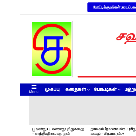
போட்டிக்கு உங்கள் படைப்புக
முகப்பு
கதைகள்
போட்டிகள்
மற்
Menu
LATEST
STORIES
பூ ஒன்று புயலானது! (சிறுகதை)
நாம கம்பீரமானவங்க…! (சிறு
– காந்திமதி உலகநாதன்
கதை) – பிரபாகரன்.M