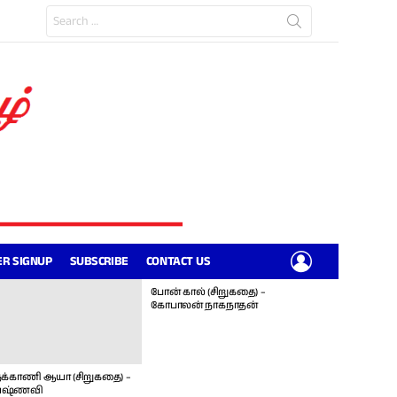
Search
for:
LOGIN
R SIGNUP
SUBSCRIBE
CONTACT US
போன் கால் (சிறுகதை) –
கோபாலன் நாகநாதன்
க்காணி ஆயா (சிறுகதை) –
ஷ்ணவி