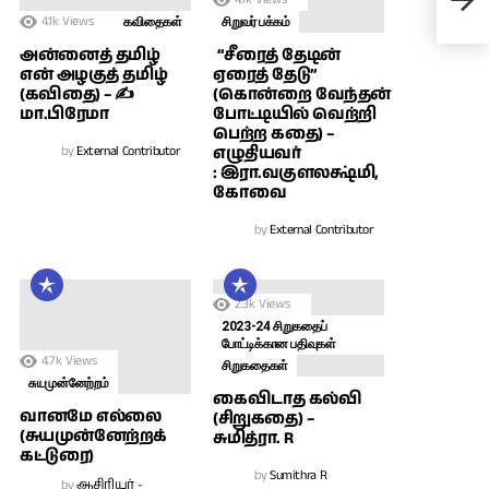
செ
4.1k
Views
கவிதைகள்
சிறுவர் பக்கம்
அன்னைத் தமிழ்
“சீரைத் தேடின்
என் அழகுத் தமிழ்
ஏரைத் தேடு”
(கவிதை) – ✍
(கொன்றை வேந்தன்
மா.பிரேமா
போட்டியில் வெற்றி
பெற்ற கதை) –
by
External Contributor
எழுதியவர்
: இரா.வகுளலக்ஷ்மி,
கோவை
by
External Contributor
2.3k
Views
2023-24 சிறுகதைப்
போட்டிக்கான பதிவுகள்
4.7k
Views
சிறுகதைகள்
சுயமுன்னேற்றம்
கைவிடாத கல்வி
வானமே எல்லை
(சிறுகதை) –
(சுயமுன்னேற்றக்
சுமித்ரா. R
கட்டுரை)
by
Sumithra R
by
ஆசிரியர் -