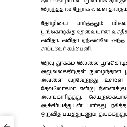
தன் தோழியின் மூலமாக தங்குவத
இருந்ததால் நேராக அவள் தங்கும் 
தோழியை பார்த்ததும் மி
பூங்கொடிக்கு தேவையான வசதி
கவிதா. கவிதா ஏற்கனவே அந்த 
சாப்ட்வேர் கம்பெனி.
இரவு தூக்கம் இல்லை பூங்கொடிக்
அலுவலகதிற்குள் நுழைந்தாள் ப
அவளை வரவேற்றது. உள்ளே ந
தேவலோகமா என்று நினைக்கும் 
அலங்காரித்தது. செயற்கையா
ஆச்சிர்யத்துடன் பார்த்து ரச
ஒருவித பயத்துடனும், தயக்கந்து
) –