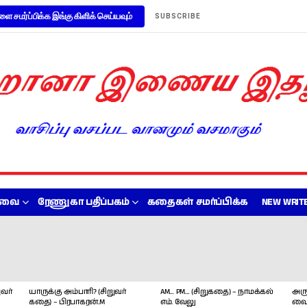
ளை சமர்ப்பிக்க இங்கு கிளிக் செய்யவும்
SUBSCRIBE
றவை
ரேணுகா பதிப்பகம்
கதைகள் சமர்ப்பிக்க
NEW WRITE
வர்
யாருக்கு அம்பாரி? (சிறுவர்
AM… PM… (சிறுகதை) – நாமக்கல்
அரு
கதை) – பிரபாகரன்.M
எம். வேலு
வை