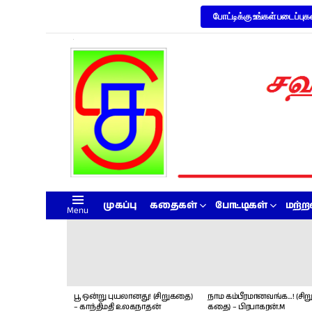
போட்டிக்கு உங்கள் படைப்புக
முகப்பு
கதைகள்
போட்டிகள்
மற்
Menu
LATEST
STORIES
பூ ஒன்று புயலானது! (சிறுகதை)
நாம கம்பீரமானவங்க…! (சிறு
– காந்திமதி உலகநாதன்
கதை) – பிரபாகரன்.M