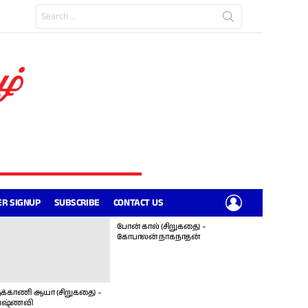
Search
for:
LOGIN
R SIGNUP
SUBSCRIBE
CONTACT US
போன் கால் (சிறுகதை) –
கோபாலன் நாகநாதன்
க்காணி ஆயா (சிறுகதை) –
ஷ்ணவி