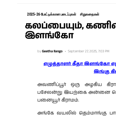
2025-26 போட்டிக்கான படைப்புகள்
சிறுகதைகள்
கலப்பையும், கணினி
இளங்கோ
by
Geetha Ilango
September 27, 2025, 7:03 PM
எழுத்தாளர் கீதா இளங்கோ எ
இங்கு கி
அவணிப்பூர் ஒரு அழகிய கிர
பசேலன்று இயற்கை அன்னை கொ
பனையூர் கிராமம்.
அங்கே வயலில் தெம்மாங்கு பா