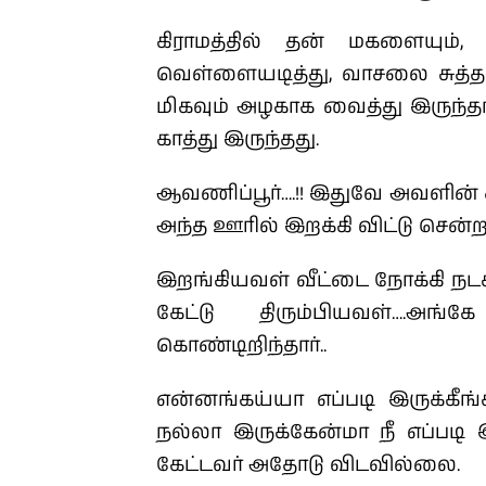
கிராமத்தில் தன் மகளையும்
வெள்ளையடித்து, வாசலை சுத்தப
மிகவும் அழகாக வைத்து இருந்தா
காத்து இருந்தது.
ஆவணிப்பூர்….!!
இதுவே அவளின் க
அந்த ஊரில் இறக்கி விட்டு சென்ற
இறங்கியவள் வீட்டை நோக்கி நடக்
கேட்டு திரும்பியவள்….
அங்கே
கொண்டிறிந்தார்..
என்னங்கய்யா எப்படி இருக்கீங
நல்லா இருக்கேன்மா நீ எப்படி 
கேட்டவர் அதோடு விடவில்லை.