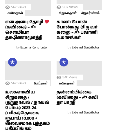
5.6k
Views
5.8k
Views
கவிதைகள்
சிறுகதைகள்
சிறுவர் பக்கம்
காலம் பொன்
என் அன்பு தோழி
போன்றது (சிறுவர்
(கவிதை) – ✍
கதை) – ✍ பவானி
சௌமியா
உமாசங்கர்
தக்ஷிணாமூர்த்தி
by
External Contributor
by
External Contributor
5.4k
Views
5.6k
Views
போட்டிகள்
கவிதைகள்
உலகளாவிய
தன்னம்பிக்கை
சிறுகதை /
(கவிதை) – ✍ கவி
குறுநாவல் / நாவல்
தா பாரதி
போட்டி 2023-24
(பரிசுத்தொகை
by
External Contributor
ரூபாய் 10,000 +
இலவசமாக புத்தகம்
பதிப்பிக்கும்