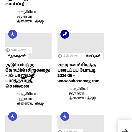
வாய்ப்பு)
by
ஆசிரியர் -
சஹானா
இணைய இதழ்
5.4k
Views
4.4k
Views
சிறுகதைகள்
போட்டிகள்
குடும்பம் ஒரு
‘சஹானா’ சிறந்த
கோயில் (சிறுகதை)
படைப்புப் போட்டி
– ✍ பானுமதி
2024-25 –
பார்த்தசாரதி,
www.sahanamag.com
சென்னை
by
ஆசிரியர் -
சஹானா
by
ஆசிரியர் -
இணைய இதழ்
சஹானா
இணைய இதழ்
4.1k
Views