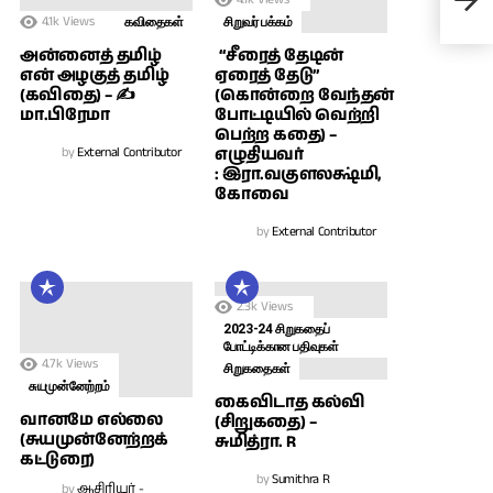
4.1k
Views
கவிதைகள்
சிறுவர் பக்கம்
அன்னைத் தமிழ்
“சீரைத் தேடின்
என் அழகுத் தமிழ்
ஏரைத் தேடு”
(கவிதை) – ✍
(கொன்றை வேந்தன்
மா.பிரேமா
போட்டியில் வெற்றி
பெற்ற கதை) –
by
External Contributor
எழுதியவர்
: இரா.வகுளலக்ஷ்மி,
கோவை
by
External Contributor
2.3k
Views
2023-24 சிறுகதைப்
போட்டிக்கான பதிவுகள்
4.7k
Views
சிறுகதைகள்
சுயமுன்னேற்றம்
கைவிடாத கல்வி
வானமே எல்லை
(சிறுகதை) –
(சுயமுன்னேற்றக்
சுமித்ரா. R
கட்டுரை)
by
Sumithra R
by
ஆசிரியர் -