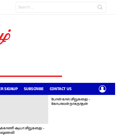
Search
for:
LOGIN
R SIGNUP
SUBSCRIBE
CONTACT US
போன் கால் (சிறுகதை) –
கோபாலன் நாகநாதன்
க்காணி ஆயா (சிறுகதை) –
ஷ்ணவி