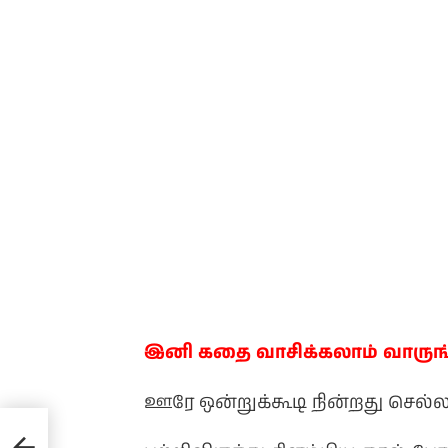
இனி கதை வாசிக்கலாம் வாருங
ஊரே ஒன்றுக்கூடி நின்றது செல்ல
ை) –