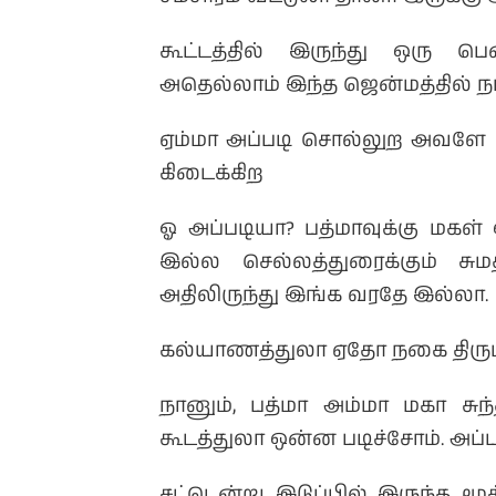
கூட்டத்தில் இருந்து ஒரு 
அதெல்லாம் இந்த ஜென்மத்தில் ந
ஏம்மா அப்படி சொல்லுற அவளே இ
கிடைக்கிற
ஓ அப்படியா? பத்மாவுக்கு மகள
இல்ல செல்லத்துரைக்கும் சுமத
அதிலிருந்து இங்க வரதே இல்லா.
கல்யாணத்துலா ஏதோ நகை திருட்ட
நானும், பத்மா அம்மா மகா சுந்
கூடத்துலா ஒன்ன படிச்சோம். அப்
சட்டென்று இடுப்பில் இருந்த மூ