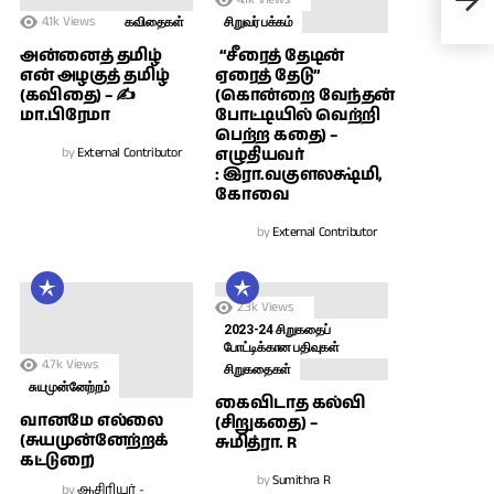
4.1k
Views
கவிதைகள்
சிறுவர் பக்கம்
அன்னைத் தமிழ்
“சீரைத் தேடின்
என் அழகுத் தமிழ்
ஏரைத் தேடு”
(கவிதை) – ✍
(கொன்றை வேந்தன்
மா.பிரேமா
போட்டியில் வெற்றி
பெற்ற கதை) –
by
External Contributor
எழுதியவர்
: இரா.வகுளலக்ஷ்மி,
கோவை
by
External Contributor
2.3k
Views
2023-24 சிறுகதைப்
போட்டிக்கான பதிவுகள்
4.7k
Views
சிறுகதைகள்
சுயமுன்னேற்றம்
கைவிடாத கல்வி
வானமே எல்லை
(சிறுகதை) –
(சுயமுன்னேற்றக்
சுமித்ரா. R
கட்டுரை)
by
Sumithra R
by
ஆசிரியர் -