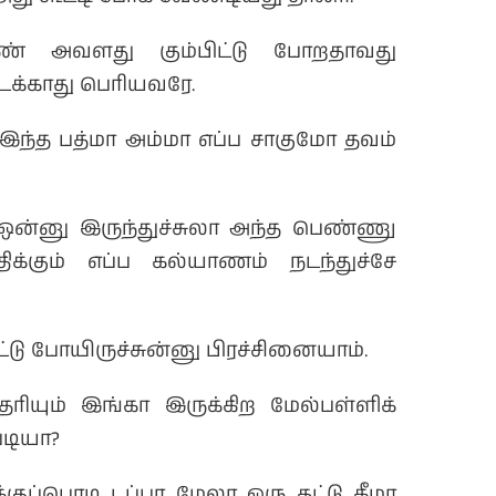
பெண் அவளது கும்பிட்டு போறதாவது
டக்காது பெரியவரே.
ந்த பத்மா அம்மா எப்ப சாகுமோ தவம்
் ஒன்னு இருந்துச்சுலா அந்த பெண்ணு
ிக்கும் எப்ப கல்யாணம் நடந்துச்சே
ு போயிருச்சுன்னு பிரச்சினையாம்.
தரியும் இங்கா இருக்கிற மேல்பள்ளிக்
படியா?
க்குப்பொடி டப்பா மேலா ஒரு தட்டு கீழா