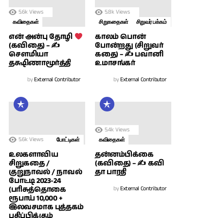
5.6k
Views
5.8k
Views
கவிதைகள்
சிறுகதைகள்
சிறுவர் பக்கம்
காலம் பொன்
என் அன்பு தோழி
போன்றது (சிறுவர்
(கவிதை) – ✍
கதை) – ✍ பவானி
சௌமியா
உமாசங்கர்
தக்ஷிணாமூர்த்தி
by
External Contributor
by
External Contributor
5.4k
Views
5.6k
Views
போட்டிகள்
கவிதைகள்
உலகளாவிய
தன்னம்பிக்கை
சிறுகதை /
(கவிதை) – ✍ கவி
குறுநாவல் / நாவல்
தா பாரதி
போட்டி 2023-24
(பரிசுத்தொகை
by
External Contributor
ரூபாய் 10,000 +
இலவசமாக புத்தகம்
பதிப்பிக்கும்