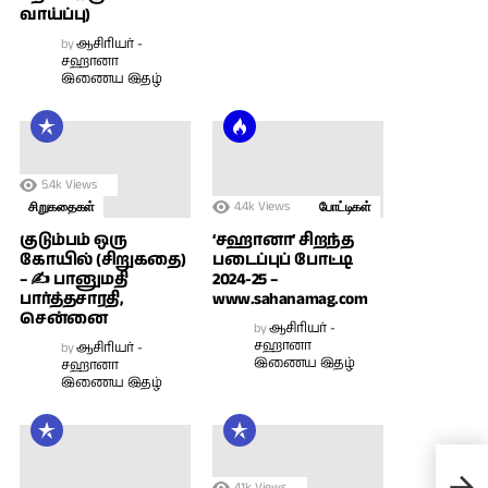
வாய்ப்பு)
by
ஆசிரியர் -
சஹானா
இணைய இதழ்
5.4k
Views
4.4k
Views
சிறுகதைகள்
போட்டிகள்
குடும்பம் ஒரு
‘சஹானா’ சிறந்த
கோயில் (சிறுகதை)
படைப்புப் போட்டி
– ✍ பானுமதி
2024-25 –
பார்த்தசாரதி,
www.sahanamag.com
சென்னை
by
ஆசிரியர் -
சஹானா
by
ஆசிரியர் -
இணைய இதழ்
சஹானா
இணைய இதழ்
4.1k
Views