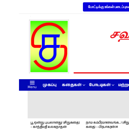
போட்டிக்கு உங்கள் படைப்புக
முகப்பு
கதைகள்
போட்டிகள்
மற்
Menu
LATEST
STORIES
பூ ஒன்று புயலானது! (சிறுகதை)
நாம கம்பீரமானவங்க…! (சிறு
– காந்திமதி உலகநாதன்
கதை) – பிரபாகரன்.M