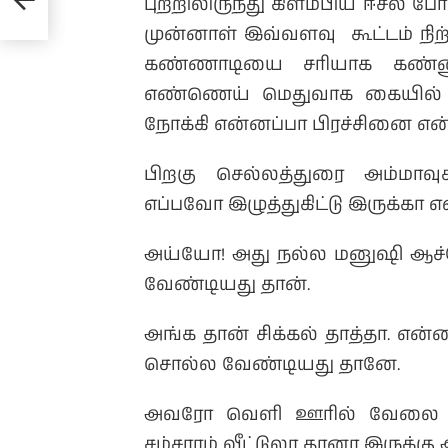
புற்றிலிருந்து கிளம்பிய ஈசல் 
முன்னாள் இவ்வளவு கூட்டம் நிற்
கண்ணாடியை சரியாக கண்ணு
எண்ணெய் மெதுவாக கையில் எடு
நோக்கி என்னப்பா பிரச்சினை என்ற
பிறகு செல்லத்துரை அம்மாவ
எப்பவோ இழுத்துகிட்டு இருக்கா என
அய்யோ! அது நல்ல மனுஷி ஆச்சே 
வேண்டியது தான்.
அங்க தான் சிக்கல் தாத்தா. என
சொல்ல வேண்டியது தானே.
அவரோ வெளி ஊரில் வேலை பார்
சம்சாரம் வீட்டுலா தானா இருக்க