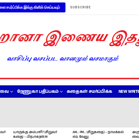
ளை சமர்ப்பிக்க இங்கு கிளிக் செய்யவும்
SUBSCRIBE
றவை
ரேணுகா பதிப்பகம்
கதைகள் சமர்ப்பிக்க
NEW WRITE
வர்
யாருக்கு அம்பாரி? (சிறுவர்
AM… PM… (சிறுகதை) – நாமக்கல்
அரு
கதை) – பிரபாகரன்.M
எம். வேலு
வை