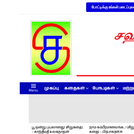
போட்டிக்கு உங்கள் படைப்புக
முகப்பு
கதைகள்
போட்டிகள்
மற்
Menu
LATEST
STORIES
பூ ஒன்று புயலானது! (சிறுகதை)
நாம கம்பீரமானவங்க…! (சிறு
– காந்திமதி உலகநாதன்
கதை) – பிரபாகரன்.M