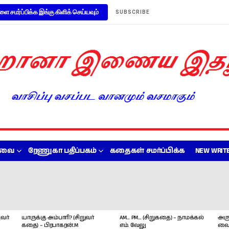
ளை சமர்ப்பிக்க இங்கு கிளிக் செய்யவும்
SUBSCRIBE
றவை
ரேணுகா பதிப்பகம்
கதைகள் சமர்ப்பிக்க
NEW WRITE
வர்
யாருக்கு அம்பாரி? (சிறுவர்
AM… PM… (சிறுகதை) – நாமக்கல்
அரு
கதை) – பிரபாகரன்.M
எம். வேலு
வை