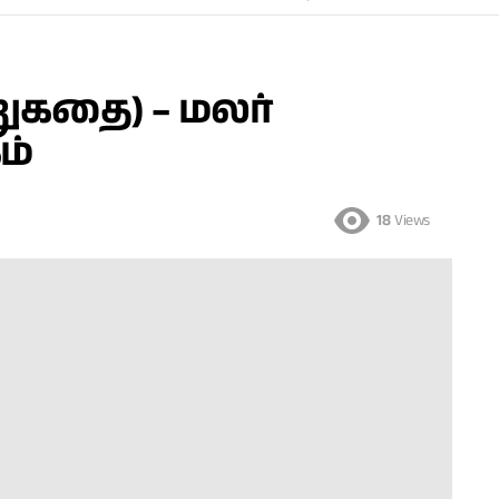
றுகதை) – மலர்
ம்
18
Views