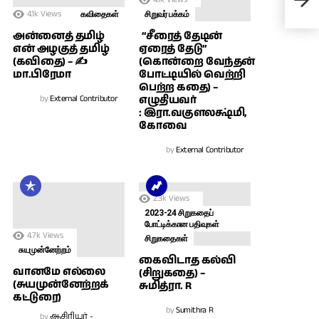
மைந
4.1k
Views
கவிதைகள்
சிறுவர் பக்கம்
அன்னைத் தமிழ்
“சீரைத் தேடின்
என் அழகுத் தமிழ்
ஏரைத் தேடு”
(கவிதை) – ✍
(கொன்றை வேந்தன்
மா.பிரேமா
போட்டியில் வெற்றி
பெற்ற கதை) –
by
External Contributor
எழுதியவர்
: இரா.வகுளலக்ஷ்மி,
கோவை
by
External Contributor
2.3k
Views
2023-24 சிறுகதைப்
போட்டிக்கான பதிவுகள்
4.7k
Views
சிறுகதைகள்
சுயமுன்னேற்றம்
கைவிடாத கல்வி
வானமே எல்லை
(சிறுகதை) –
(சுயமுன்னேற்றக்
சுமித்ரா. R
கட்டுரை)
by
Sumithra R
by
ஆசிரியர் -