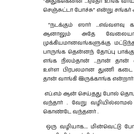
“அதுக்கென்ன …ஏதோ உங்க வாய் ம
செஞ்சுட்டா போச்சு” என்று சங்கர்
“நடக்கும் ஸார் …எவ்வளவு 
ஆனாலும் அதே வேலையா
முக்கியமானவங்களுக்கு மட்டுந
பாருங்க தென்னந் தோப்பு பாக்க
எங்க நிலம்தான் …நான் தான் வ
உள்ள பிரபலமான துணி கடை 
தான் வாங்கி இருக்காங்க என்றார் 
எப்.எம் ஆன் செய்தது போல் தொடர
வந்தார் . வேறு வழியில்லாமல் 
கொண்டே வந்தனர் .
ஒரு வழியாக…. மின்வெட்டு போ