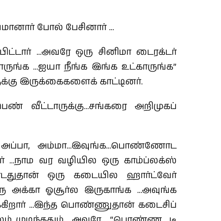
யமானார் போல் பேசினார் …
ிட்டார் …அவரே ஒரு சினிமா டைரக்டர்
காருங்க …ஐயா நீங்க இங்க உட்காருங்க”
ைக்கு இருக்கைகளைக் காட்டினர்.
ெண் வீட்டாருக்கு…சங்கரை அறிமுகப்
்பா, அம்மா…இவுங்க…பொண்ணோட
ாரர் …நாம வர வழியில ஒரு காம்ப்லக்ஸ்
டதுதான் ஒரு கடையில ஹார்ட்வேர்
ு அக்கா ஓசூர்ல இருகாங்க …அவுங்க
ர்க்கிறார் …இந்த பொண்ணுதான் கடைசிப்
ம் முடிந்ததும் …அவரே …“பொண்ண டீ