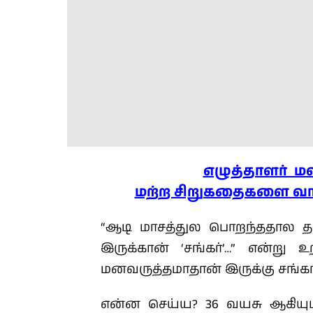
எழுத்தாளர் ம
மற்ற சிறுகதைகளை வாசி
“ஆடி மாசத்துல பொறந்ததால த
இருக்கான் ‘சங்கர்’…” என்று 
மனவருத்தமாதான் இருக்கு சங்கரி
என்ன செய்ய? 36 வயசு ஆகியும