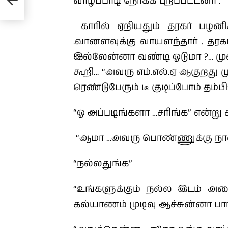
வாழப்பாடி நோக்கி புறப்பட்டனர் .
காரில் ஏறியதும் தரகர் பழனிசா
.வானளவுக்கு வாயளந்தார் . தர
இல்லேன்னா வண்டி ஓடுமா ?… மு
கூறி… “அவரு எம்.எல்.ஏ ஆகுறது 
ரெண்டுபேரும் டீ குடிப்போம் தம்
“ஓ அப்படிங்களா …சரிங்க” என்று சங
“ஆமா …அவரு பொண்ணுக்கு நான்
“நல்லதுங்க”
“உங்களுக்கும் நல்ல இடம் அம
கல்யாணம் முடிவு ஆச்சுன்னா பார்