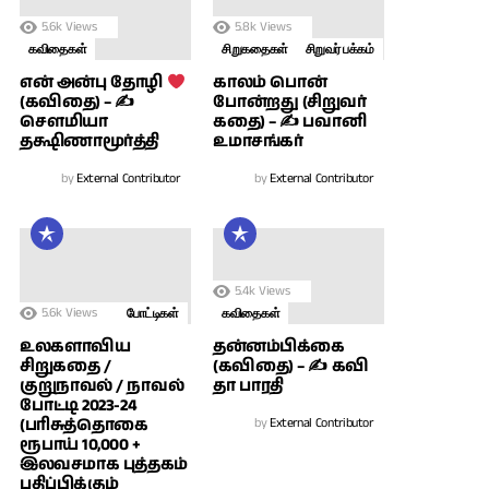
5.6k
Views
5.8k
Views
கவிதைகள்
சிறுகதைகள்
சிறுவர் பக்கம்
காலம் பொன்
என் அன்பு தோழி
போன்றது (சிறுவர்
(கவிதை) – ✍
கதை) – ✍ பவானி
சௌமியா
உமாசங்கர்
தக்ஷிணாமூர்த்தி
by
External Contributor
by
External Contributor
5.4k
Views
5.6k
Views
போட்டிகள்
கவிதைகள்
உலகளாவிய
தன்னம்பிக்கை
சிறுகதை /
(கவிதை) – ✍ கவி
குறுநாவல் / நாவல்
தா பாரதி
போட்டி 2023-24
(பரிசுத்தொகை
by
External Contributor
ரூபாய் 10,000 +
இலவசமாக புத்தகம்
பதிப்பிக்கும்