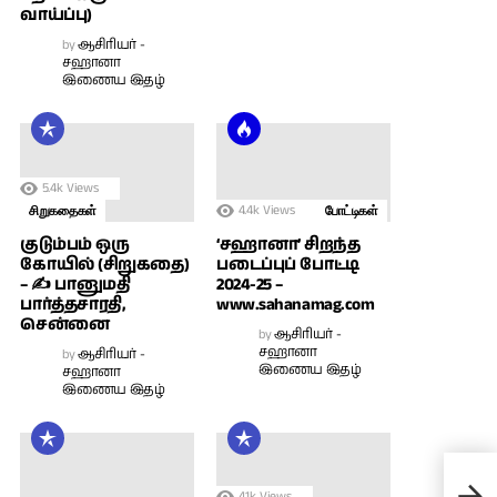
வாய்ப்பு)
by
ஆசிரியர் -
சஹானா
இணைய இதழ்
5.4k
Views
4.4k
Views
சிறுகதைகள்
போட்டிகள்
குடும்பம் ஒரு
‘சஹானா’ சிறந்த
கோயில் (சிறுகதை)
படைப்புப் போட்டி
– ✍ பானுமதி
2024-25 –
பார்த்தசாரதி,
www.sahanamag.com
சென்னை
by
ஆசிரியர் -
சஹானா
by
ஆசிரியர் -
இணைய இதழ்
சஹானா
இணைய இதழ்
உண்
4.1k
Views