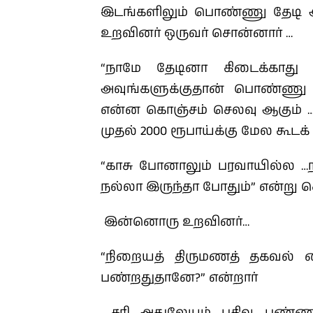
இடங்களிலும் பொண்ணு தேடி அல
உறவினர் ஒருவர் சொன்னார் …
“நாமே தேடினா கிடைக்காது 
அவுங்களுக்குதான் பொண்ணு எ
என்ன கொஞ்சம் செலவு ஆகும் … 
முதல் 2000 ரூபாய்க்கு மேல கூடக் 
“காசு போனாலும் பரவாயில்ல …
நல்லா இருந்தா போதும்” என்று ச
இன்னொரு உறவினர்…
“நிறையத் திருமணத் தகவல் ம
பண்றதுதானே?” என்றார்
சரி அதுலேயும் பதிவு பண்ணி