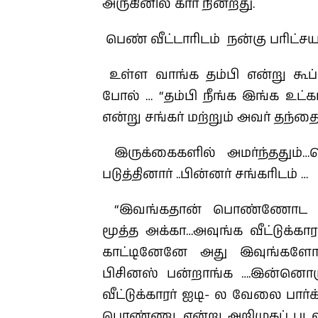
அருகினில் கார் நின்றது.
பெண் வீட்டாரிடம் நன்கு பரிட்ச
உள்ள வாங்க தம்பி என்று கூப்ப
போல் … “தம்பி நீங்க இங்க உட்
என்று சங்கர் மற்றும் அவர் தந்த
இருக்கைகளில் அமர்ந்ததும்…ப
படுத்தினார் ..பின்னர் சங்கரிடம் …
“இவங்கதான் பொண்ணோட அப
மூத்த அக்கா…அவுங்க வீட்டுக்க
காட்டினேனே அது இவுங்களோ
பிசினஸ் பன்றாங்க ….இன்னொர
வீட்டுக்காரர் ஐடி- ல வேலை பா
பொண்ணு…என்று அறிமுகப் படல