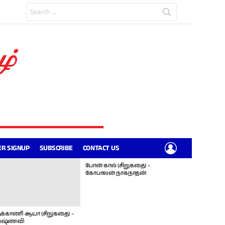
Search
for:
LOGIN
R SIGNUP
SUBSCRIBE
CONTACT US
போன் கால் (சிறுகதை) –
கோபாலன் நாகநாதன்
க்காணி ஆயா (சிறுகதை) –
ஷ்ணவி