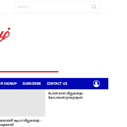
Search
for:
LOGIN
R SIGNUP
SUBSCRIBE
CONTACT US
போன் கால் (சிறுகதை) –
கோபாலன் நாகநாதன்
க்காணி ஆயா (சிறுகதை) –
ஷ்ணவி