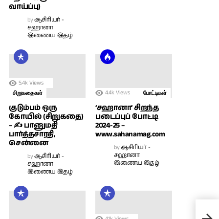
வாய்ப்பு)
by
ஆசிரியர் -
சஹானா
இணைய இதழ்
5.4k
Views
4.4k
Views
சிறுகதைகள்
போட்டிகள்
குடும்பம் ஒரு
‘சஹானா’ சிறந்த
கோயில் (சிறுகதை)
படைப்புப் போட்டி
– ✍ பானுமதி
2024-25 –
பார்த்தசாரதி,
www.sahanamag.com
சென்னை
by
ஆசிரியர் -
சஹானா
by
ஆசிரியர் -
இணைய இதழ்
சஹானா
இணைய இதழ்
காத
(சிற
4.1k
Views