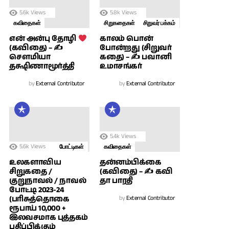
5.6k
Views
5.8k
Views
கவிதைகள்
சிறுகதைகள்
சிறுவர் பக்கம்
காலம் பொன்
என் அன்பு தோழி
போன்றது (சிறுவர்
(கவிதை) – ✍
கதை) – ✍ பவானி
சௌமியா
உமாசங்கர்
தக்ஷிணாமூர்த்தி
by
External Contributor
by
External Contributor
5.4k
Views
5.6k
Views
போட்டிகள்
கவிதைகள்
உலகளாவிய
தன்னம்பிக்கை
சிறுகதை /
(கவிதை) – ✍ கவி
குறுநாவல் / நாவல்
தா பாரதி
போட்டி 2023-24
(பரிசுத்தொகை
by
External Contributor
ரூபாய் 10,000 +
இலவசமாக புத்தகம்
பதிப்பிக்கும்