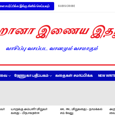
ளை சமர்ப்பிக்க இங்கு கிளிக் செய்யவும்
SUBSCRIBE
றவை
ரேணுகா பதிப்பகம்
கதைகள் சமர்ப்பிக்க
NEW WRITE
வர்
யாருக்கு அம்பாரி? (சிறுவர்
AM… PM… (சிறுகதை) – நாமக்கல்
அரு
கதை) – பிரபாகரன்.M
எம். வேலு
வை