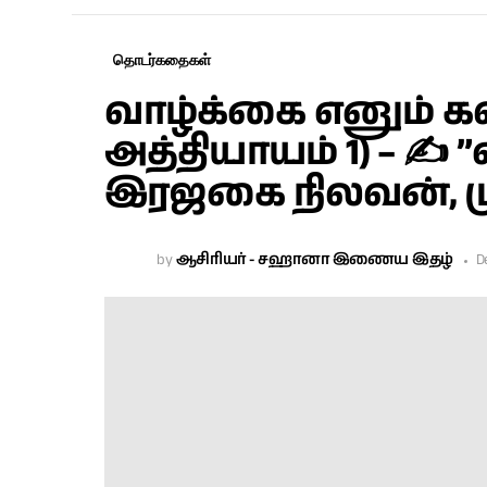
தொடர்கதைகள்
வாழ்க்கை எனும் 
அத்தியாயம் 1) – ✍ ”
இரஜகை நிலவன், ம
by
ஆசிரியர் - சஹானா இணைய இதழ்
D