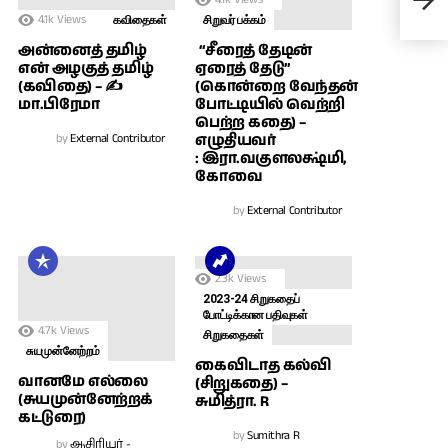
திர
4.1k
Views
கவிதைகள்
சிறுவர் பக்கம்
அன்னைத் தமிழ்
“சீரைத் தேடின்
என் அழகுத் தமிழ்
ஏரைத் தேடு”
(கவிதை) – ✍
(கொன்றை வேந்தன்
மா.பிரேமா
போட்டியில் வெற்றி
பெற்ற கதை) –
by
External Contributor
எழுதியவர்
: இரா.வகுளலக்ஷ்மி,
கோவை
by
External Contributor
2.3k
Views
2023-24 சிறுகதைப்
போட்டிக்கான பதிவுகள்
4.7k
Views
சிறுகதைகள்
சுயமுன்னேற்றம்
கைவிடாத கல்வி
வானமே எல்லை
(சிறுகதை) –
(சுயமுன்னேற்றக்
சுமித்ரா. R
கட்டுரை)
by
Sumithra R
by
ஆசிரியர் -