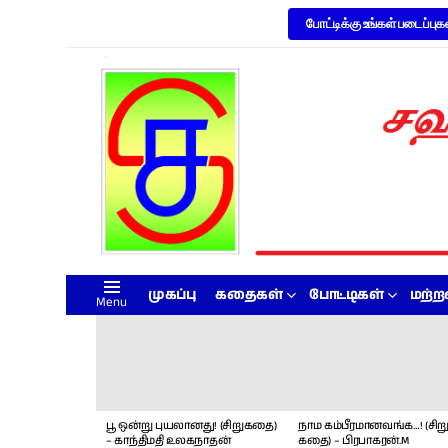
போட்டிக்கு உங்கள் படைப்புக
முகப்பு
கதைகள்
போட்டிகள்
மற்
Menu
LATEST
STORIES
பூ ஒன்று புயலானது! (சிறுகதை)
நாம கம்பீரமானவங்க…! (சிறு
– காந்திமதி உலகநாதன்
கதை) – பிரபாகரன்.M